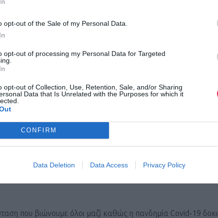
In
o opt-out of the Sale of my Personal Data.
In
υτό, θα θέλαμε να σας ενημερώσουμε για τη διαδικασία 
ση της εγγραφής σας, την οποία είχατε ήδη υποβάλλει επ
to opt-out of processing my Personal Data for Targeted
ing.
ση περί αναβολής του αγώνα.
In
o opt-out of Collection, Use, Retention, Sale, and/or Sharing
όμενης εβδομάδας (από τις 05 έως τις 10 Απριλίου)
ο
κάθ
ersonal Data that Is Unrelated with the Purposes for which it
lected.
 και οι επικεφαλής των ομαδικών εγγραφών
θα λάβουν εκ 
Out
αίωσης της εγγραφής τους με την αναγραφή της νέας ημερομη
CONFIRM
υ αγώνα (20 Σεπτεμβρίου 2020).
μήνυμα επιβεβαίωσης της εγγραφής θα προσδιορίζει και τ
Data Deletion
Data Access
Privacy Policy
μέχρι τις οποίες θα μπορεί ο κάθε δρομέας να προβεί σε
σταση που βιώνουμε όλοι μαζί καθώς η πανδημία Covid-19 δοκι