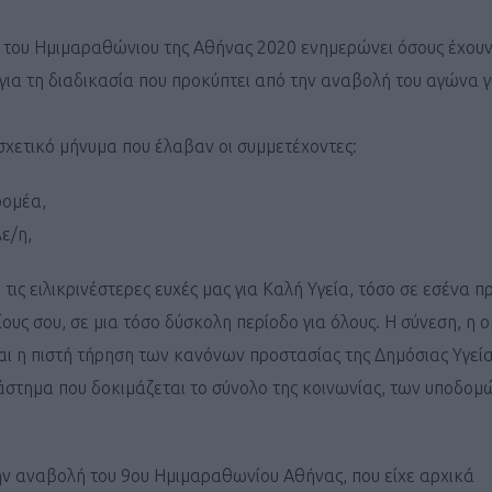
του Ημιμαραθώνιου της Αθήνας 2020 ενημερώνει όσους έχουν
για τη διαδικασία που προκύπτει από την αναβολή του αγώνα γι
σχετικό μήνυμα που έλαβαν οι συμμετέχοντες:
ρομέα,
ε/η,
 τις ειλικρινέστερες ευχές μας για Καλή Υγεία, τόσο σε εσένα 
ίους σου, σε μια τόσο δύσκολη περίοδο για όλους. Η σύνεση, η 
ι η πιστή τήρηση των κανόνων προστασίας της Δημόσιας Υγεία
διάστημα που δοκιμάζεται το σύνολο της κοινωνίας, των υποδομ
την αναβολή του 9ου Ημιμαραθωνίου Αθήνας, που είχε αρχικά