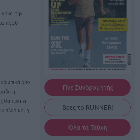
 κάνει την
α τις 20
προσωπικά όσο
Γίνε Συνδρομητής
ομαδική
ς θα πρέπει
Βρες το RUNNER!
ών αλλά και η
Όλα τα Τεύχη