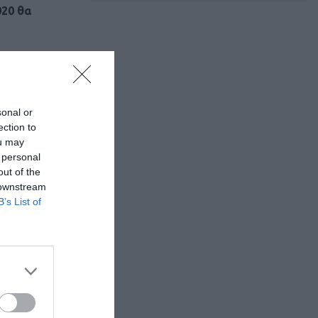
20 θα
ν τη
θώριο
ροετοιμασίας
sonal or
ection to
ou may
 personal
out of the
 downstream
B’s List of