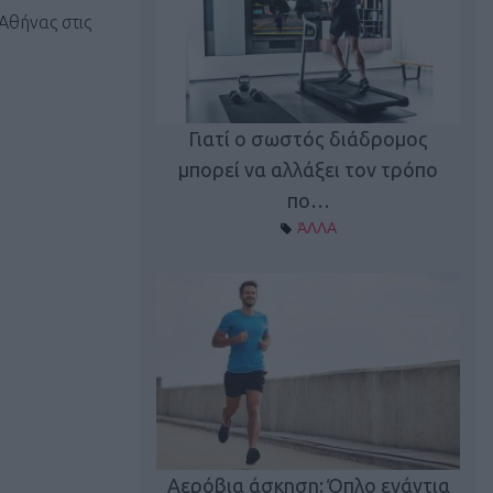
 Αθήνας στις
Γιατί ο σωστός διάδρομος
ι καφεΐνη
Τ
μπορεί να αλλάξει τον τρόπο
Α ΘΕΜΑΤΑ
πο…
ΆΛΛΑ
utions: Η άσκηση
Κα
 για το 2026!
Αερόβια άσκηση: Όπλο ενάντια