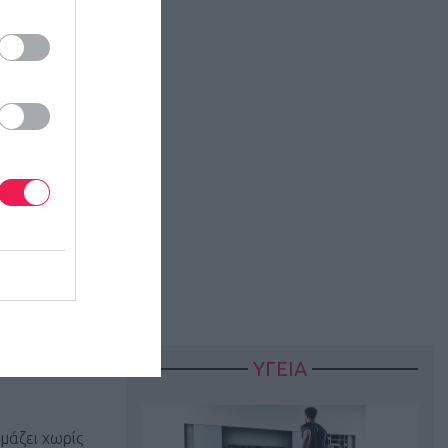
που αφορά
ιτυχώς πριν
ε δρομέας
νέου το
νίας
ις νέες
ΥΓΕΙΑ
μάζει χωρίς