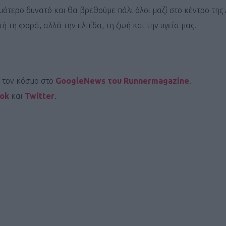
μότερο δυνατό και θα βρεθούμε πάλι όλοι μαζί στο κέντρο της
τή τη φορά, αλλά την ελπίδα, τη ζωή και την υγεία μας.
Καφές κα
ι τον κόσμο στο
GoogleNews του Runnermagazine
.
ΓΕΝΙΚ
ook
και
Twitter
.
New Year Resol
στην κορυφή