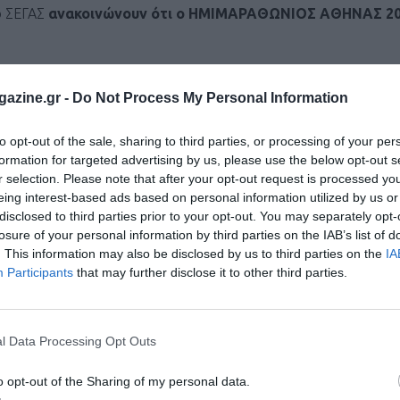
 ο ΣΕΓΑΣ
ανακοινώνουν ότι ο ΗΜΙΜΑΡΑΘΩΝΙΟΣ ΑΘΗΝΑΣ 20
της δημόσιας υγείας, ο ΣΕΓΑΣ και Δήμος Αθηναίων αποφάσισα
azine.gr -
Do Not Process My Personal Information
οίθηση ότι η νέα αυτή ημερομηνία θα δώσει το χρονικό περι
αι θα προσδώσει στον Ημιμαραθώνιο Αθήνας ένα χαρακτήρα π
to opt-out of the sale, sharing to third parties, or processing of your per
formation for targeted advertising by us, please use the below opt-out s
r selection. Please note that after your opt-out request is processed y
eing interest-based ads based on personal information utilized by us or
disclosed to third parties prior to your opt-out. You may separately opt-
losure of your personal information by third parties on the IAB’s list of
. This information may also be disclosed by us to third parties on the
IA
Participants
that may further disclose it to other third parties.
l Data Processing Opt Outs
o opt-out of the Sharing of my personal data.