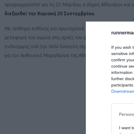
προγραμματιστεί για τις 22 Μαρτίου, ο Δήμος Αθηναίων και
διεξαχθεί την Κυριακή 20 Σεπτεμβρίου
.
Με αίσθημα ευθύνης και πρωταρχικό μέλημα την προστασία 
runnermag
μεταφορά του αγώνα στις αρχές του φθινοπώρου, με την πεπ
ανάκαμψης από την πολύ δύσκολη περίοδο που διανύουμε κ
If you wish 
sensitive in
για τον Αυθεντικό Μαραθώνιο της Αθήνας.
confirm you
continue se
information 
further disc
participants
Downstream 
Persona
I want t