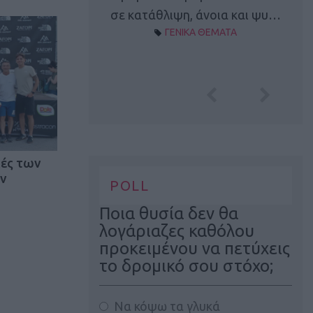
Α ΘΕΜΑΤΑ
σε κατάθλιψη, άνοια και ψυ…
ΓΕΝΙΚΑ ΘΕΜΑΤΑ
χές των
ν
POLL
Ποια θυσία δεν θα
λογάριαζες καθόλου
προκειμένου να πετύχεις
το δρομικό σου στόχο;
Να κόψω τα γλυκά