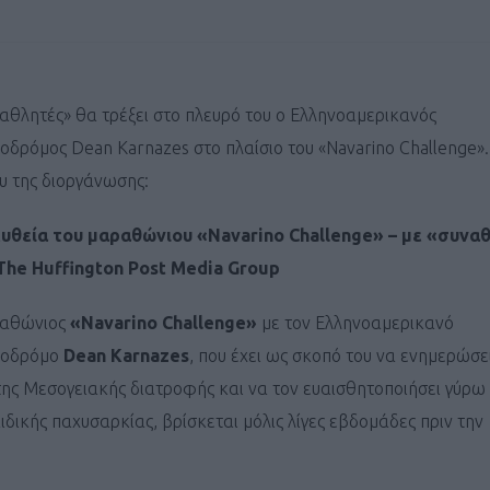
αθλητές» θα τρέξει στο πλευρό του ο Ελληνοαμερικανός
οδρόμος
Dean Karnazes στο πλαίσιο του «Navarino Challenge»
ου της διοργάνωσης:
ευθεία του μαραθώνιου «
Navarino
Challenge
» – με «συνα
The
Huffington P
os
t
Media
Group
ραθώνιος
«
Navarino
Challenge
»
με τον Ελληνοαμερικανό
οδρόμο
Dean
Karnazes
, που έχει ως σκοπό του να ενημερώσε
της Μεσογειακής διατροφής και να τον ευαισθητοποιήσει γύρω
ιδικής παχυσαρκίας, βρίσκεται μόλις λίγες εβδομάδες πριν την