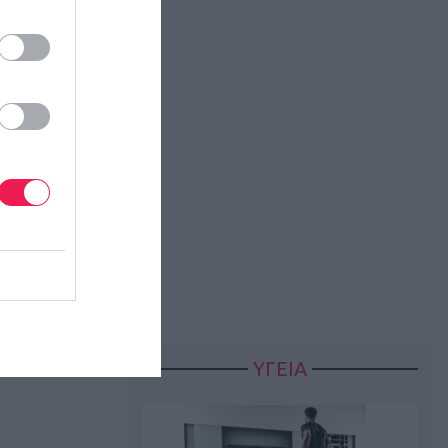
ο πρώτο του
ο). Με την
h
Face
,
Dean
ατροφής του
ας,
ΥΓΕΙΑ