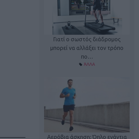
Γιατί ο σωστός διάδρομος
ι καφεΐνη
Τ
μπορεί να αλλάξει τον τρόπο
Α ΘΕΜΑΤΑ
πο…
ΆΛΛΑ
utions: Η άσκηση
Κα
 για το 2026!
Αερόβια άσκηση: Όπλο ενάντια