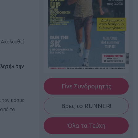
. Aκολουθεί
θλητή» την
Γίνε Συνδρομητής
ι τον κόσμο
Βρες το RUNNER!
 από τα
Όλα τα Τεύχη