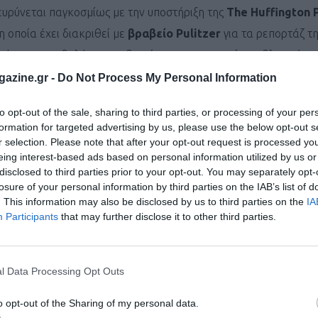
ευρύνεται παγκοσμίως με την υποστήριξη της
The
Huffington
η οποία έχει διακριθεί με
βραβείο
Pulitzer
για τα ρεπορτάζ τη
ύει την προβολή του, καθιστώντας τον, το πρώτο αθλητικό και
οινωνίας στις ΗΠΑ. Η προώθηση του μαραθωνίου ενισχύεται πε
azine.gr -
Do Not Process My Personal Information
λέον και το δορυφορικό κανάλι του
ANT
1
Satellite
.
to opt-out of the sale, sharing to third parties, or processing of your per
formation for targeted advertising by us, please use the below opt-out s
r selection. Please note that after your opt-out request is processed y
των εκδηλώσεων του
«
Navarino
Challenge
»
,
θα αναβιώσει το π
eing interest-based ads based on personal information utilized by us or
ές του μαραθωνίου, καθώς θα τιμηθεί η αγωνιστικότητα και η 
disclosed to third parties prior to your opt-out. You may separately opt-
losure of your personal information by third parties on the IAB’s list of
ληνα αθλητή, του
Πανελληνιονίκη και Βαλκανιονίκη
,
Στυλια
. This information may also be disclosed by us to third parties on the
IA
 Στυλιανός Κυριακίδης
(1910-1987)
τίμησε τη χώρα μας με τις 
Participants
that may further disclose it to other third parties.
πιάδες του Βερολίνου (1936) και του Λονδίνου (1948), ενώ έγιν
έσα από τη μεγάλη νίκη του στο Μαραθώνιο της Βοστώνης (19
l Data Processing Opt Outs
ιακίδης υπήρξε 14 φορές νικητής σε Παγκύπριους αγώνες (2 σ
Πανελληνιονίκης (3 σε μαραθώνιο). Το 1933, στην πρώτη του 
o opt-out of the Sharing of my personal data.