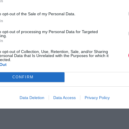
κούς αγώνες τερμάτισε 2ος. Το 1934, στο Ζάγκρεμπ κέρδισε τ
In
κό μετάλλιο από τα 6 συνολικά που κατέκτησε (4 σε μαραθώνι
o opt-out of the Sale of my Personal Data.
νικές επιδόσεις.
In
 το πρόγραμμα των τριών διαφορετικών διαδρομών που θα
to opt-out of processing my Personal Data for Targeted
ing.
 Ελληνοαμερικανού υπερμαραθωνοδρόμου αθλητή της
The
Nort
In
 με τη συμβολή του
Τμήματος Επιστήμης Διαιτολογίας – Δι
o opt-out of Collection, Use, Retention, Sale, and/or Sharing
ersonal Data that Is Unrelated with the Purposes for which it
ποιηθεί με την πλήρη στήριξη των
Δήμων Τρίπολης, Καλαμάτ
lected.
Out
νότητας Φαλάνθου
.
CONFIRM
εις συμμετοχής
πατήστε εδώ
.
Data Deletion
Data Access
Privacy Policy
ι τον κόσμο στο
GoogleNews του Runnermagazine
.
ook
και
Twitter
.