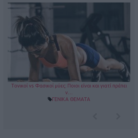
Τονικοί vs Φασικοί μύες: Ποιοι είναι και γιατί πρέπει
ν…
ΓΕΝΙΚΑ ΘΕΜΑΤΑ