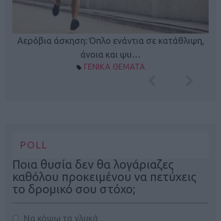
Κ
Αερόβια άσκηση: Όπλο ενάντια σε κατάθλιψη,
φή
άνοια και ψυ…
ΓΕΝΙΚΑ ΘΕΜΑΤΑ
POLL
Ποια θυσία δεν θα λογάριαζες
καθόλου προκειμένου να πετύχεις
το δρομικό σου στόχο;
Να κόψω τα γλυκά