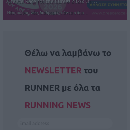
12ος TUI Rhodes Marathon: Άνοιγμα ε…
Αγώνες για όλους στην Ρόδο
NEWSLETTER
Θέλω να λαμβάνω το
NEWSLETTER
του
RUNNER με όλα τα
RUNNING NEWS