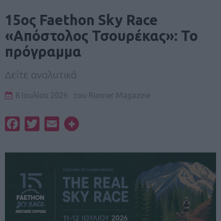
15ος Faethon Sky Race
«Απόστολος Τσουρέκας»: Το
πρόγραμμα
Δείτε αναλυτικά
8 Ιουλίου 2026
του
Runner Magazine
Facebook
Twitter
Email