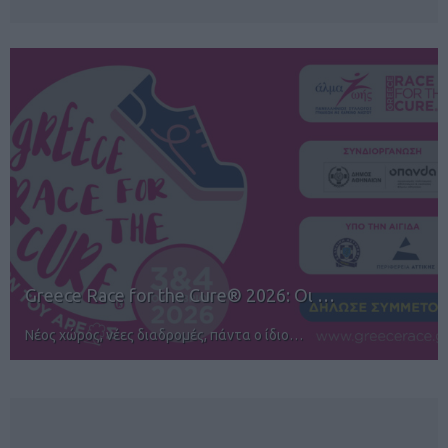
12ος TUI Rhodes Marathon: Άνοιγμα ε…
Αγώνες για όλους στην Ρόδο