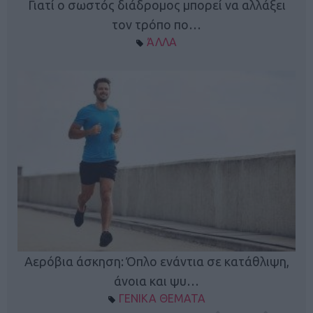
Γιατί ο σωστός διάδρομος μπορεί να αλλάξει
τον τρόπο πο…
ΆΛΛΑ
Κ
Αερόβια άσκηση: Όπλο ενάντια σε κατάθλιψη,
φή
άνοια και ψυ…
ΓΕΝΙΚΑ ΘΕΜΑΤΑ