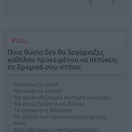
POLL
Ποια θυσία δεν θα λογάριαζες
καθόλου προκειμένου να πετύχεις
το δρομικό σου στόχο;
Να κόψω τα γλυκά
Να κόψω το αλκοόλ
Να ακολουθήσω μία αυστηρή διατροφή
Να κόψω ξενύχτια και βόλτες
Τα μπάνια στη θάλασσα
Να βλέπω λιγότερο οικογένεια/φίλους
Άλλο
Είμαι ήδη αρκετά πειθαρχημένος/η