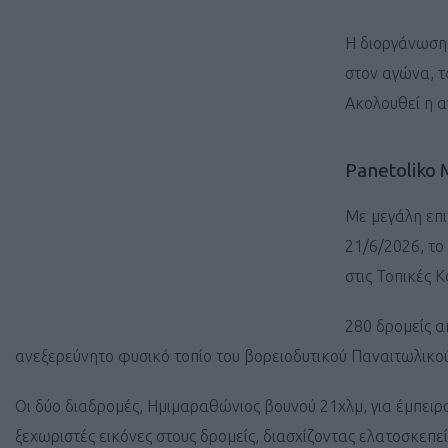
Η διοργάνωση 
στον αγώνα, τ
Ακολουθεί η 
Panetoliko 
Με μεγάλη επι
21/6/2026, το
στις Τοπικές 
280 δρομείς α
ανεξερεύνητο φυσικό τοπίο του βορειοδυτικού Παναιτωλικού
Οι δύο διαδρομές, Ημιμαραθώνιος βουνού 21χλμ, για έμπειρο
ξεχωριστές εικόνες στους δρομείς, διασχίζοντας ελατοσκεπε