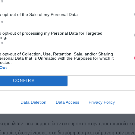
αγγέλης.
In
o opt-out of the Sale of my Personal Data.
In
μείς για τη συμμετοχή και τον όμορφο αγώνα!
to opt-out of processing my Personal Data for Targeted
ing.
In
μέων Υγείας Αγρινίου, Μαραθωνοδρόμων Αχαΐας «Φειδιππίδης»
o opt-out of Collection, Use, Retention, Sale, and/or Sharing
ersonal Data that Is Unrelated with the Purposes for which it
lected.
Out
ετοχή τους!
CONFIRM
ωσης, απευθύνουμε:
συνεισφορά και τεχνογνωσία τους υποστήριξαν τη διοργάνωση τ
Data Deletion
Data Access
Privacy Policy
ρακαμπυλίων που συμμετείχαν ακούραστα στην προετοιμασία κα
ιαδικασίες διοργάνωσης, στη διαμόρφωση και σήμανση των μον