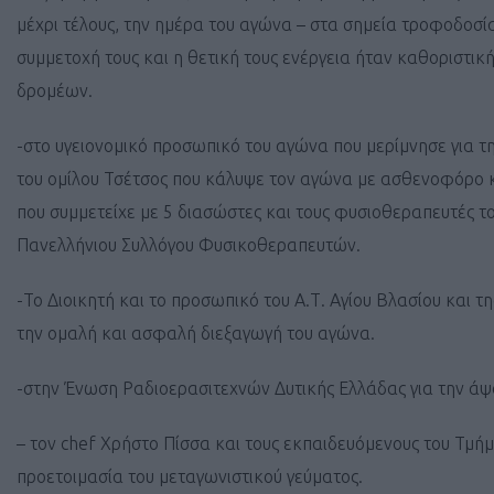
μέχρι τέλους, την ημέρα του αγώνα – στα σημεία τροφοδοσία
συμμετοχή τους και η θετική τους ενέργεια ήταν καθοριστικ
δρομέων.
-στο υγειονομικό προσωπικό του αγώνα που μερίμνησε για τ
του ομίλου Τσέτσος που κάλυψε τον αγώνα με ασθενοφόρο 
που συμμετείχε με 5 διασώστες και τους φυσιοθεραπευτές 
Πανελλήνιου Συλλόγου Φυσικοθεραπευτών.
-Το Διοικητή και το προσωπικό του Α.Τ. Αγίου Βλασίου και τ
την ομαλή και ασφαλή διεξαγωγή του αγώνα.
-στην Ένωση Ραδιοερασιτεχνών Δυτικής Ελλάδας για την άψ
– τον chef Χρήστο Πίσσα και τους εκπαιδευόμενους του Τμή
προετοιμασία του μεταγωνιστικού γεύματος.