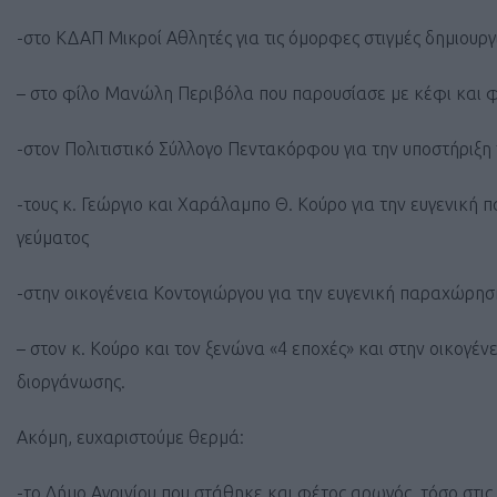
-στο ΚΔΑΠ Μικροί Αθλητές για τις όμορφες στιγμές δημιουρ
– στο φίλο Μανώλη Περιβόλα που παρουσίασε με κέφι και φ
-στον Πολιτιστικό Σύλλογο Πεντακόρφου για την υποστήριξη 
-τους κ. Γεώργιο και Χαράλαμπο Θ. Κούρο για την ευγενική
γεύματος
-στην οικογένεια Κοντογιώργου για την ευγενική παραχώρηση
– στον κ. Κούρο και τον ξενώνα «4 εποχές» και στην οικογέ
διοργάνωσης.
Ακόμη, ευχαριστούμε θερμά:
-το Δήμο Αγρινίου που στάθηκε και φέτος αρωγός, τόσο στι