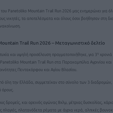
του Panetoliko Mountain Trail Run 2026 μας ενημερώνει για όλ
ους νικητές, τα αποτελέσματα και όλους όσοι βοήθησαν στη δι
ανακοίνωση.
Mountain Trail Run 2026 – Μεταγωνιστικό δελτίο
η
τυχία και υψηλή προσέλευση πραγματοποιήθηκε, για 3
χρονιά 
 Panetoliko Mountain Trail Run στα Παρακαμπύλια Αγρινίου και
Κοινότητες Πεντακόρφου και Αγίου Βλασίου.
πό όλη την Ελλάδα, συμμετείχαν στο σύνολο των 3 διαδρομών,
 όρους.
υς δρομείς, και ορεινός αγώνας 8χλμ, μέτριας δυσκολίας, χάρι
ίς πλαγιές, πλατανόδετα ρέματα με άγρια νερά, αλπικές βουνο