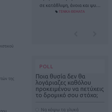
Α ΘΕΜΑΤΑ
σε κατάθλιψη, άνοια και ψυ…
ΓΕΝΙΚΑ ΘΕΜΑΤΑ
νιστικού
POLL
Ποια θυσία δεν θα
στών της
λογάριαζες καθόλου
προκειμένου να πετύχεις
το δρομικό σου στόχο;
Να κόψω τα γλυκά
 που