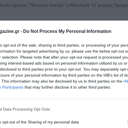
ικός αγώνας “Παναιτω-λυκάκι” ενθουσίασε 52 μικρούς δρομεί
κώστα Δήμητρα (2:26:31), δεύτερη η Αργυροπούλου Μαρία (2:5
azine.gr -
Do Not Process My Personal Information
to opt-out of the sale, sharing to third parties, or processing of your per
22) και ακολούθησαν οι Χονδρογιάννης Ιωάννης (2:13:39) και 
formation for targeted advertising by us, please use the below opt-out s
r selection. Please note that after your opt-out request is processed y
eing interest-based ads based on personal information utilized by us or
disclosed to third parties prior to your opt-out. You may separately opt-
ωνσταντίνος (42:08), Ανδρίτσος Γιάννης (43:49) και Τσιμπούκ
losure of your personal information by third parties on the IAB’s list of
. This information may also be disclosed by us to third parties on the
IA
τση (55:07), δεύτερη Καραγιώργου Κατερίνα (59:40) και στην τ
Participants
that may further disclose it to other third parties.
ιών.
l Data Processing Opt Outs
του Χριστίνα, Σκλαβενίτη Αγάπη, Κοντού Ελένη, ενώ στα αγόρι
o opt-out of the Sharing of my personal data.