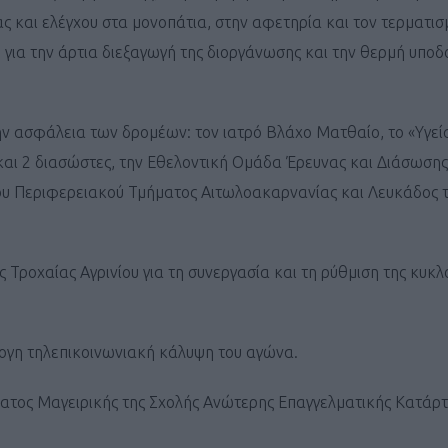
ς και ελέγχου στα μονοπάτια, στην αφετηρία και τον τερματισ
ή για την άρτια διεξαγωγή της διοργάνωσης και την θερμή υπο
ην ασφάλεια των δρομέων: τον ιατρό Βλάχο Ματθαίο, το «Υγε
Καφές κα
και 2 διασώστες, την Εθελοντική Ομάδα Έρευνας και Διάσωση
ΓΕΝΙΚ
του Περιφερειακού Τμήματος Αιτωλοακαρνανίας και Λευκάδος 
ης Τροχαίας Αγρινίου για τη συνεργασία και τη ρύθμιση της κυκ
ογη τηλεπικοινωνιακή κάλυψη του αγώνα.
ματος Μαγειρικής της Σχολής Ανώτερης Επαγγελματικής Κατάρτι
New Year Resol
στην κορυφή