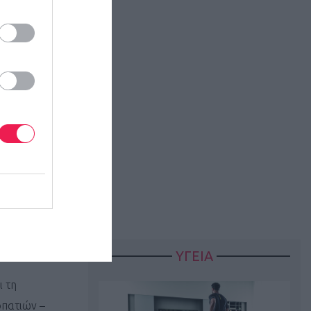
 και
ου Συλλόγου
ΥΓΕΙΑ
ι τη
οπατιών –