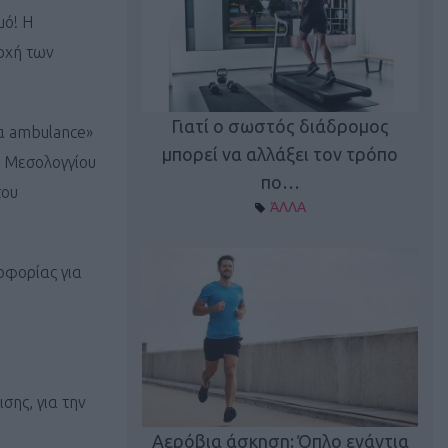
μό! Η
δοχή των
Γιατί ο σωστός διάδρομος
ία ambulance»
ι καφεΐνη
Τ
μπορεί να αλλάξει τον τρόπο
ς Μεσολογγίου
Α ΘΕΜΑΤΑ
πο…
του
ΆΛΛΑ
λοφορίας για
σης, για την
utions: Η άσκηση
Κα
 για το 2026!
Αερόβια άσκηση: Όπλο ενάντια