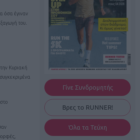
α όσα έγιναν
εξαγωγή του.
την Κυριακή
 συγκεκριμένα
Γίνε Συνδρομητής
 στο
Βρες το RUNNER!
Όλα τα Τεύχη
σαν
κορφές,