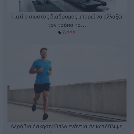
Γιατί ο σωστός διάδρομος μπορεί να αλλάξει
τον τρόπο πο…
ΆΛΛΑ
Κ
Αερόβια άσκηση: Όπλο ενάντια σε κατάθλιψη,
φή