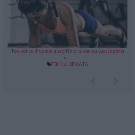
Τονικοί vs Φασικοί μύες: Ποιοι είναι και γιατί πρέπει
ν…
ΓΕΝΙΚΑ ΘΕΜΑΤΑ