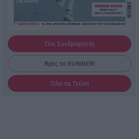
Γίνε Συνδρομητής
Βρες το RUNNER!
Όλα τα Τεύχη