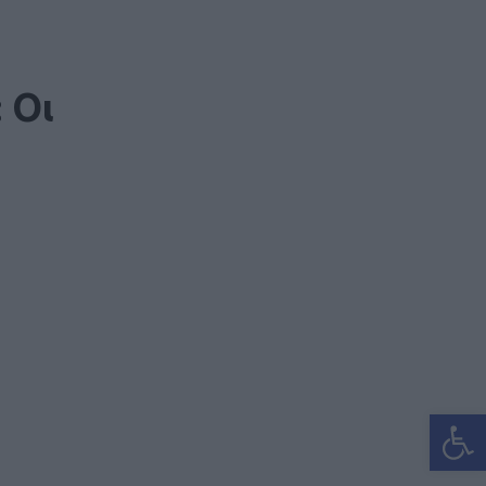
 Οι
Ανοίξτε