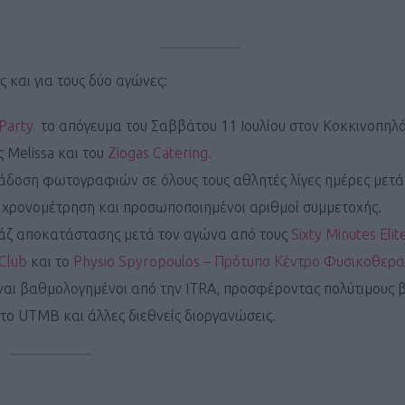
ς και για τους δύο αγώνες:
 Party
το απόγευμα του Σαββάτου 11 Ιουλίου στον Κοκκινοπηλό
Καφές κα
ς Melissa και του
Ziogas Catering.
ΓΕΝΙΚ
άδοση φωτογραφιών σε όλους τους αθλητές λίγες ημέρες μετά
 χρονομέτρηση και προσωποποιημένοι αριθμοί συμμετοχής.
άζ αποκατάστασης μετά τον αγώνα από τους
Sixty Minutes Elit
 Club
και το
Physio Spyropoulos – Πρότυπο Κέντρο Φυσικοθερα
ίναι βαθμολογημένοι από την ITRA, προσφέροντας πολύτιμους
 το UTMB και άλλες διεθνείς διοργανώσεις.
New Year Resol
στην κορυφή