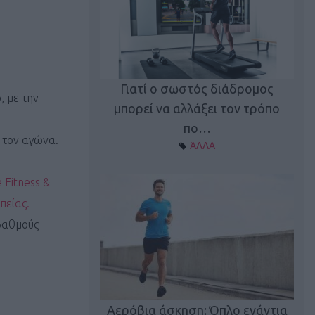
Γιατί ο σωστός διάδρομος
, με την
ι καφεΐνη
Τ
μπορεί να αλλάξει τον τρόπο
Α ΘΕΜΑΤΑ
πο…
 τον αγώνα.
ΆΛΛΑ
e Fitness &
πείας.
 βαθμούς
utions: Η άσκηση
Κα
 για το 2026!
Αερόβια άσκηση: Όπλο ενάντια