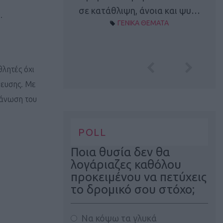
Α ΘΕΜΑΤΑ
σε κατάθλιψη, άνοια και ψυ…
.
ΓΕΝΙΚΑ ΘΕΜΑΤΑ
θλητές όχι
βευσης. Με
γάνωση του
POLL
Ποια θυσία δεν θα
λογάριαζες καθόλου
προκειμένου να πετύχεις
το δρομικό σου στόχο;
Να κόψω τα γλυκά