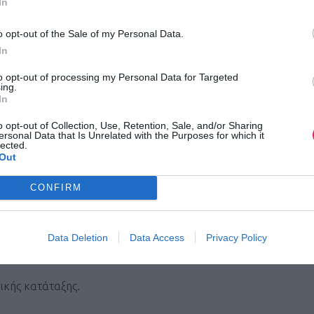
In
o opt-out of the Sale of my Personal Data.
In
to opt-out of processing my Personal Data for Targeted
ing.
ια του αγώνα από το
LA TRAVEL
In
o opt-out of Collection, Use, Retention, Sale, and/or Sharing
ersonal Data that Is Unrelated with the Purposes for which it
use
.
lected.
Out
– Vikos Natural Mineral Water
.
CONFIRM
Κυριακής (με δήλωση συμμετοχής στο 6937184592 – θα τηρηθ
Data Deletion
Data Access
Privacy Policy
νικής κατάταξης.