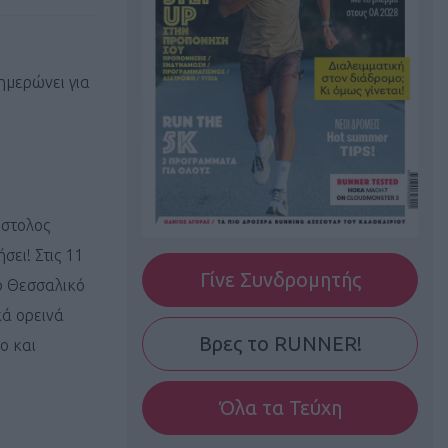
ημερώνει για
όστολος
σει! Στις 11
Γίνε Συνδρομητής
ό Θεσσαλικό
κά ορεινά
Βρες το RUNNER!
ο και
Όλα τα Τεύχη