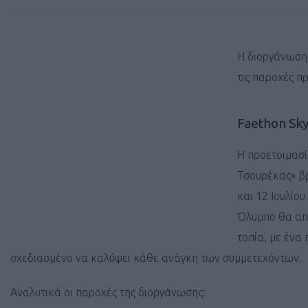
Η διοργάνωση
τις παροχές π
Faethon Sk
Η προετοιμασί
Τσουρέκας» βρ
και 12 Ιουλίο
Όλυμπο θα απο
τοπία, με ένα
σχεδιασμένο να καλύψει κάθε ανάγκη των συμμετεχόντων.
Αναλυτικά οι παροχές της διοργάνωσης: