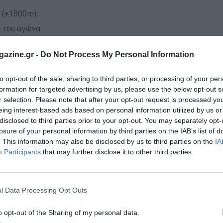
m (+1800m):
α του αγώνα
azine.gr -
Do Not Process My Personal Information
ριλαμβάνει πιάτο ημέρας και ατομική σαλάτα).
to opt-out of the sale, sharing to third parties, or processing of your per
– Vikos Natural Mineral Water
.
formation for targeted advertising by us, please use the below opt-out s
r selection. Please note that after your opt-out request is processed y
coffee house.
eing interest-based ads based on personal information utilized by us or
disclosed to third parties prior to your opt-out. You may separately opt-
Κυριακής 12 Ιουλίου (κατόπιν δήλωσης συμμετοχής στο τηλέ
losure of your personal information by third parties on the IAB’s list of
. This information may also be disclosed by us to third parties on the
IA
Participants
that may further disclose it to other third parties.
νικής κατάταξης.
l Data Processing Opt Outs
 κατηγορίες 40-49, 50-59 και 60+ ετών.
o opt-out of the Sharing of my personal data.