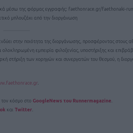
ΓΕΝΙΚ
ικά μέσω της φόρμας εγγραφής: faethonrace.gr/faethonaki-run
κτικό μπλουζάκι από την διοργάνωση
ενδύει στην ποιότητα της διοργάνωσης, προσφέροντας στους α
α ολοκληρωμένη εμπειρία φιλοξενίας, υποστήριξης και επιβρά
ρκή στήριξη των χορηγών και συνεργατών του θεσμού, η διορ
w.faethonrace.gr
.
ι τον κόσμο στο
GoogleNews του Runnermagazine
.
ook
και
Twitter
.