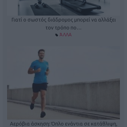
Γιατί ο σωστός διάδρομος μπορεί να αλλάξει
τον τρόπο πο…
ΆΛΛΑ
Κ
Αερόβια άσκηση: Όπλο ενάντια σε κατάθλιψη,
φή