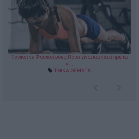
Τονικοί vs Φασικοί μύες: Ποιοι είναι και γιατί πρέπει
ν…
ΓΕΝΙΚΑ ΘΕΜΑΤΑ