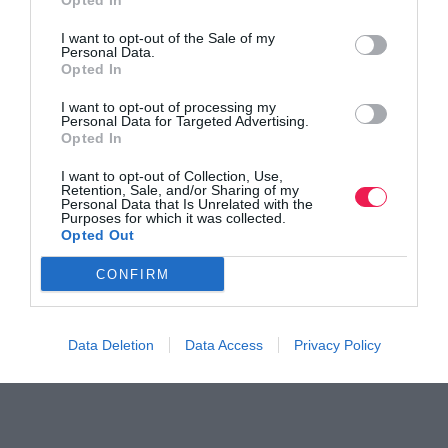
Opted In
I want to opt-out of the Sale of my
Personal Data.
Opted In
I want to opt-out of processing my
Personal Data for Targeted Advertising.
Opted In
Γίνε Συνδρομητής
I want to opt-out of Collection, Use,
Retention, Sale, and/or Sharing of my
Personal Data that Is Unrelated with the
Βρες το RUNNER!
Purposes for which it was collected.
Opted Out
CONFIRM
Όλα τα Τεύχη
Data Deletion
Data Access
Privacy Policy