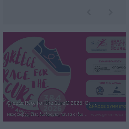
12ος TUI Rhodes Marathon: Άνοιγμα ε…
Αγώνες για όλους στην Ρόδο