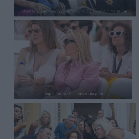
Αριάδνη, η πιο νεαρή εθελόντρια του Spetses Mini Marathon
Μαρία Κούρταλη, Ιωάννα Μπερίου