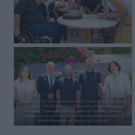
Ντορίνα Παππά, Senior Marketing and Communications Officer
Εurobank , Γιάννης Μαρτίνης, Επικεφαλής Personal Banking
Eurobank, Παναγιώτης Μάντης, Παύλος Καγιαλής, χάλκινοι
Ολυμπιονίκες ιστιοπλοΐας, Βάνια Παπακωνσταντίνου, Head of
Wealth Management Marketing Eurobank