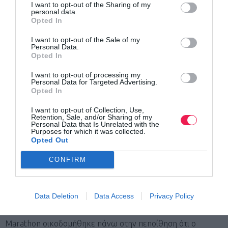
I want to opt-out of the Sharing of my
personal data.
Opted In
Αθηνά Κλήμη | Αλεξάνδρα Καυμένου | Μαρίνα Κουταρέλλη,
I want to opt-out of the Sale of my
πρόεδρος Οργανωτικής Επιτροπής Spetses Mini Marathon |
Personal Data.
Μαριάννα Μανωλοπούλου, Χρήστος Κάβουρας
Opted In
I want to opt-out of processing my
Personal Data for Targeted Advertising.
Opted In
Μέσα σε αυτά τα χρόνια, το Spetses Mini Marathon έχει
φιλοξενήσει χιλιάδες συμμετέχοντες από δεκάδες χώρες,
I want to opt-out of Collection, Use,
Retention, Sale, and/or Sharing of my
κορυφαίους Έλληνες και διεθνείς αθλητές, Ολυμπιονίκες,
Personal Data that Is Unrelated with the
Purposes for which it was collected.
προσωπικότητες από τον χώρο του αθλητισμού και της
Opted Out
κοινωνίας, ενώ παράλληλα έχει συμβάλει ουσιαστικά στην
CONFIRM
ενίσχυση της εξωστρέφειας και της τουριστικής ταυτότητας
των Σπετσών, ιδιαίτερα κατά την off-season περίοδο.
Data Deletion
Data Access
Privacy Policy
Από την πρώτη κιόλας διοργάνωση, το Spetses Mini
Marathon οικοδομήθηκε πάνω στην πεποίθηση ότι ο