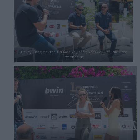
Παναγιώτης Μάντης, Παύλος Καγιαλής, χάλκινοι Ολυμπιονίκες
ιστιοπλοΐας