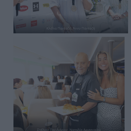
Κλέλια Πανταζή, Άννυ Πανταζή
Στέλιος Παρλιάρος, Ναταλία Αρσενικού