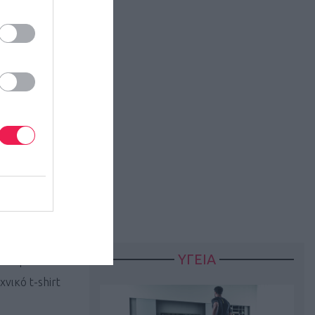
2 έως 14 ετών
ονικά
ον γονέα/
να.
τε στον
ειώνεται ότι
γιστου
ΥΓΕΙΑ
ατωμένο τσιπ
νικό t-shirt