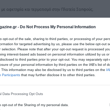
ου με αφετηρία και τερματισμό στην Πλατεία Σαπφούς.
αντικά σημεία ιστορικού και πολιτιστικού ενδιαφέροντος. Θα ξε
azine.gr -
Do Not Process My Personal Information
της οδού Π. Κουντουριώτου, θα περνάει μπροστά από το Τελων
ου, από εκεί στον πεζόδρομο στα Τσαμάκια προς το κάτω Κάσ
to opt-out of the sale, sharing to third parties, or processing of your per
 Σκάλα μπροστά από το Άγαλμα Μικρασιάτισσας Μάνας (Οδός Ν
formation for targeted advertising by us, please use the below opt-out s
r selection. Please note that after your opt-out request is processed y
 από την μεριά των καταστημάτων, όπου θα γίνεται αναστροφή
eing interest-based ads based on personal information utilized by us or
ν μεριά των καταστημάτων και θα εισέρχεται στις οδούς Λοχα
disclosed to third parties prior to your opt-out. You may separately opt-
losure of your personal information by third parties on the IAB’s list of
υ και θα συνεχίζει μέσα από την Κεντρική Αγορά (Οδός Ερμού)
. This information may also be disclosed by us to third parties on the
IA
ν Οδό Π. Κουντουριώτου. Στη συνέχεια θα γίνεται αναστροφή σ
Participants
that may further disclose it to other third parties.
ι στην Πλατεία Σαπφούς.
χουν άνδρες και γυναίκες άνω των 14 ετών (έτος γέννησης 201
l Data Processing Opt Outs
δήλωση συμμετοχής υποβάλλεται κανονικά ηλεκτρονικά και επι
o opt-out of the Sharing of my personal data.
κηδεμόνα κατά την παραλαβή του αθλητικού υλικού μία ημέρα