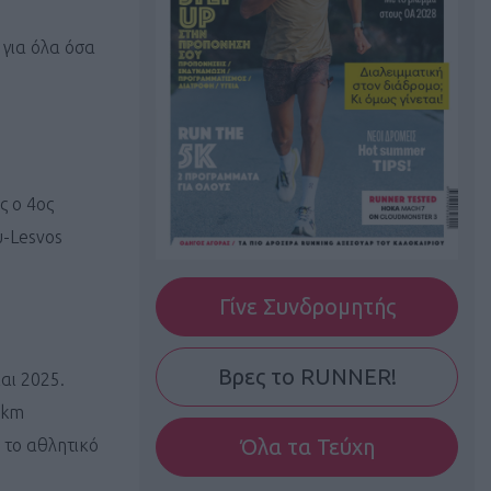
 για όλα όσα
ς ο 4ος
υ-Lesvos
Γίνε Συνδρομητής
Βρες το RUNNER!
αι 2025.
 km
Όλα τα Τεύχη
 το αθλητικό