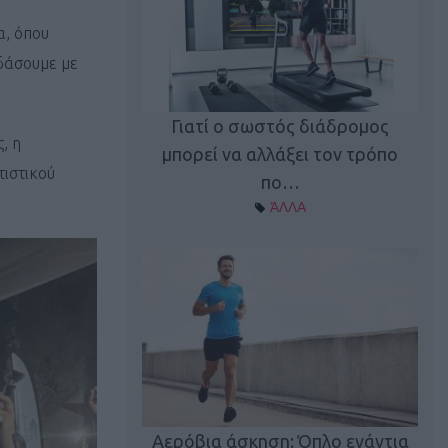
α, όπου
εδάσουμε με
Γιατί ο σωστός διάδρομος
, η
ι καφεΐνη
Τ
μπορεί να αλλάξει τον τρόπο
τιστικού
Α ΘΕΜΑΤΑ
πο…
ΆΛΛΑ
utions: Η άσκηση
Κα
 για το 2026!
Αερόβια άσκηση: Όπλο ενάντια