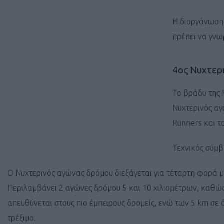
H διοργάνωση 
πρέπει να γνω
4ος Νυχτερ
Το βράδυ της 
Νυχτερινός α
Runners και τ
Τεχνικός σύμβ
Ο Νυχτερινός αγώνας δρόμου διεξάγεται για τέταρτη φορά με
Περιλαμβάνει 2 αγώνες δρόμου 5 και 10 χιλιομέτρων, καθώς
απευθύνεται στους πιο έμπειρους δρομείς, ενώ των 5 km σε
τρέξιμο.