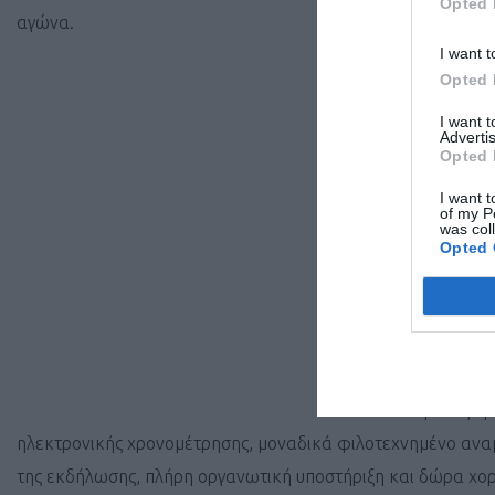
Opted 
αγώνα.
I want t
Opted 
Στον παιδικό 
I want 
(έτη γέννησης
Advertis
Opted 
ηλεκτρονικά κ
I want t
κηδεμόνα κατά
of my P
was col
Opted 
Για τον κανον
δικτυακό τόπ
εγγραφές θα γ
αριθμού συμμε
Οι παροχές πρ
ηλεκτρονικής χρονομέτρησης, μοναδικά φιλοτεχνημένο αναμν
της εκδήλωσης, πλήρη οργανωτική υποστήριξη και δώρα χο