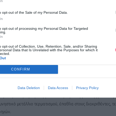
In
o opt-out of the Sale of my Personal Data.
In
αγώνα 1000 μέτρων, δικαίωμα συμμετοχής έχουν παιδιά από 1
to opt-out of processing my Personal Data for Targeted
 2012, 2013 και 2014). Η δήλωση συμμετοχής υποβάλλεται καν
ing.
In
αι επιπλέον προσκομίζεται υπεύθυνη δήλωση συναίνεσης από τ
o opt-out of Collection, Use, Retention, Sale, and/or Sharing
 την παραλαβή του αθλητικού υλικού μία ημέρα πριν τον αγώ
ersonal Data that Is Unrelated with the Purposes for which it
lected.
Out
ισμό του αγώνα και εγγραφές αθλητών και εθελοντών ανατρέξ
ο του Συλλόγου Δρομέων Λέσβου
https://lesvosrunners.gr/
. Σημ
CONFIRM
ίνονται δεκτές ως την 9η Ιουλίου ή έως την συμπλήρωση του μέ
τεχόντων που έχει οριστεί σε 500.
Data Deletion
Data Access
Privacy Policy
ος τους αθλητές περιλαμβάνουν: αριθμό συμμετοχής με ενσωμ
ηστικό μετάλλιο τερματισμού, έπαθλα στους διακριθέντες, τεχ
ρηγών.