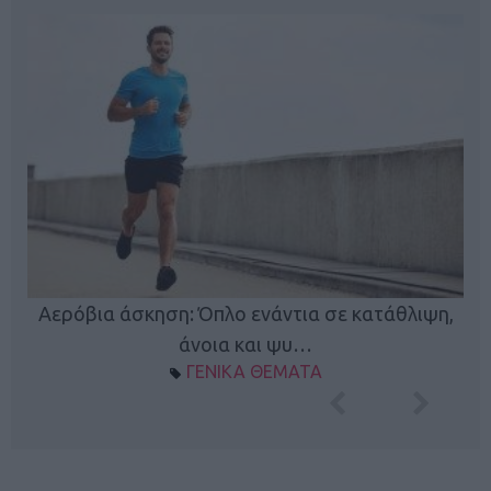
Κ
Αερόβια άσκηση: Όπλο ενάντια σε κατάθλιψη,
φή
άνοια και ψυ…
ΓΕΝΙΚΑ ΘΕΜΑΤΑ