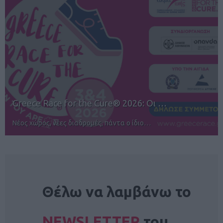
12ος TUI Rhodes Marathon: Άνοιγμα ε…
Αγώνες για όλους στην Ρόδο
NEWSLETTER
Θέλω να λαμβάνω το
NEWSLETTER
του