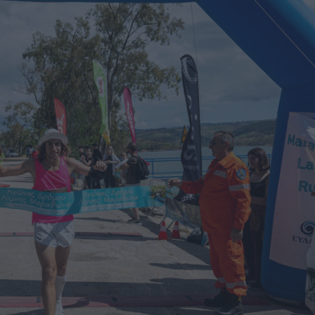
Καφές κα
ΓΕΝΙΚ
New Year Resol
στην κορυφή