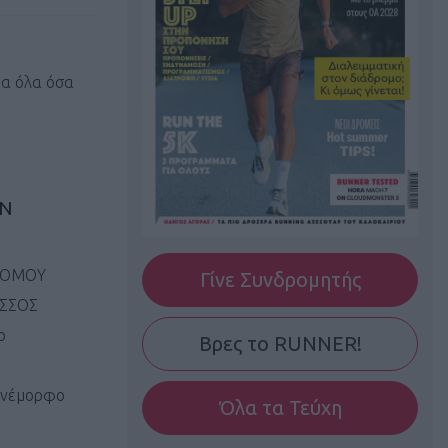
ια όλα όσα
UN
ΔΡΟΜΟΥ
Γίνε Συνδρομητής
ΗΣΣΟΣ
ο
Βρες το RUNNER!
πανέμορφο
Όλα τα Τεύχη