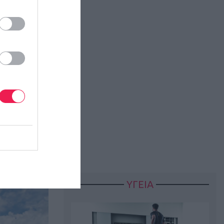
ίλου και
 έργο της
ας «ΑΡΓΩ»,
ίας.
ργο του
λοντές τη
ΥΓΕΙΑ