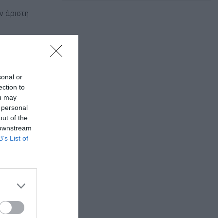
ν άριστη
δρομέων του,
sonal or
ΓΠΑ ενώ
ection to
νεπιστήμιο
ou may
 personal
out of the
 downstream
B’s List of
θερμά.
ASIS NGO που
ικές και
 Blue»,