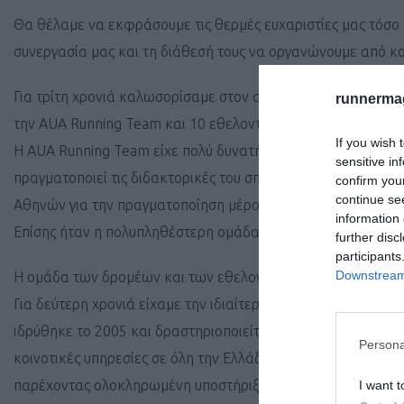
Θα θέλαμε να εκφράσουμε τις θερμές ευχαριστίες μας τόσο σ
συνεργασία μας και τη διάθεσή τους να οργανώνουμε από κ
Για τρίτη χρονιά καλωσορίσαμε στον αγώνα μας το ΓΕΩΠ
runnermag
την AUA Running Team και 10 εθελοντές που βρέθηκαν σε κα
If you wish 
Η AUA Running Team είχε πολύ δυνατή αγωνιστική παρουσία
sensitive in
πραγματοποιεί τις διδακτορικές του σπουδές στις ΗΠΑ και η 
confirm you
continue se
Αθηνών για την πραγματοποίηση μέρους της διδακτορικής τη
information 
Επίσης ήταν η πολυπληθέστερη ομάδα του αγώνα.
further disc
participants
Downstream 
Η ομάδα των δρομέων και των εθελοντών είχε τον άψογο συ
Για δεύτερη χρονιά είχαμε την ιδιαίτερη χαρά να συνεργαστ
ιδρύθηκε το 2005 και δραστηριοποιείται στον τομέα της ψυχ
Persona
κοινοτικές υπηρεσίες σε όλη την Ελλάδα. Στον Μαραθώνα λ
παρέχοντας ολοκληρωμένη υποστήριξη σε άτομα με ψυχοκοι
I want t