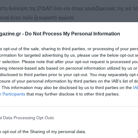
τη διοίκηση της ΕΥΔΑΠ όσο και στους εργαζόμενούς της για τη
οινού έναν πολύ ξεχωριστό αγώνα!
ΟΝΙΚΟ ΠΑΝΕΠΙΣΤΗΜΙΟ ΑΘΗΝΩΝ (ΓΠΑ) με την πολυπληθή ομάδα 
azine.gr -
Do Not Process My Personal Information
ίρια σημεία για τη στήριξη των δρομέων.
to opt-out of the sale, sharing to third parties, or processing of your per
. Ο δεύτερος τερματίσας Ιωάννης Λώλος είναι απόφοιτος του 
formation for targeted advertising by us, please use the below opt-out s
πρώτη στις γυναίκες Marta Bonioli βρίσκεται στο Γεωπονικό Πα
r selection. Please note that after your opt-out request is processed y
eing interest-based ads based on personal information utilized by us or
ς διατριβής.
disclosed to third parties prior to your opt-out. You may separately opt-
losure of your personal information by third parties on the IAB’s list of
. This information may also be disclosed by us to third parties on the
IA
Participants
that may further disclose it to other third parties.
ντονισμό της κας Ξένιας Τσαλιαγκού την οποία ευχαριστούμε 
ούμε φέτος με την Αστική Μη Κερδοσκοπική Εταιρεία «ΙΑΣΙΣ» I
ικής υγείας και της κοινωνικής ένταξης, προσφέροντας στεγαστ
l Data Processing Opt Outs
ειτουργεί τη Μονάδα Ψυχοκοινωνικής Αποκατάστασης «Connect
νωνικές ανάγκες.
o opt-out of the Sharing of my personal data.