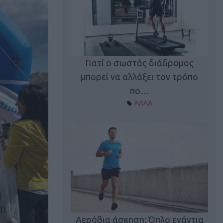
Γιατί ο σωστός διάδρομος
ι καφεΐνη
Τ
μπορεί να αλλάξει τον τρόπο
Α ΘΕΜΑΤΑ
πο…
ΆΛΛΑ
utions: Η άσκηση
Κα
 για το 2026!
Αερόβια άσκηση: Όπλο ενάντια