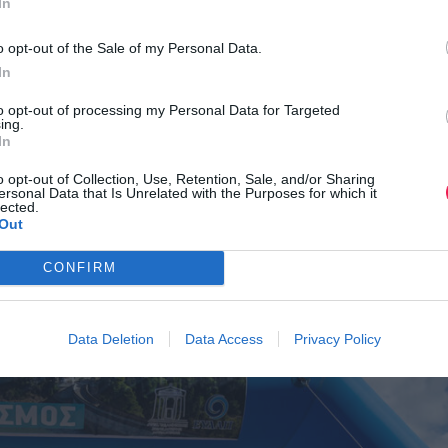
In
α λίγων χιλιομέτρων για να τιμήσει τη μνήμη του αείμνηστου φ
οστηρικτής της ψυχικής υγείας και συνέβαλε καθοριστικά στο
o opt-out of the Sale of my Personal Data.
ας από την ομοσπονδία ΑΡΓΩ που συμμετείχαν ήταν οι: EΠAΨY,
In
ΠAIKH EKΦPAΣH, EPEIΣMA.
to opt-out of processing my Personal Data for Targeted
ing.
In
δία Φορέων Ψυχοκοινωνικής Αποκατάστασης και Ψυχικής Υγεί
σει ως όχημα ευαισθητοποίησης για τη σημασία της ψυχικής υγε
o opt-out of Collection, Use, Retention, Sale, and/or Sharing
ersonal Data that Is Unrelated with the Purposes for which it
lected.
 Κηδεμόνων του 1ου Δημοτικού Σχολείου Νέας Μάκρης και το έ
Out
α αίθουσα του 1ου Δημοτικού Σχολείου Νέας Μάκρης!
CONFIRM
ά του 1ου Δημοτικού Σχολείο Νέας Μάκρης που στήριξαν ως εθε
Data Deletion
Data Access
Privacy Policy