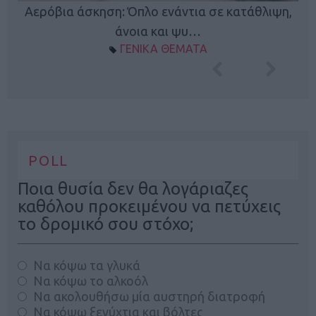
Κ
Αερόβια άσκηση: Όπλο ενάντια σε κατάθλιψη,
φή
άνοια και ψυ…
ΓΕΝΙΚΑ ΘΕΜΑΤΑ
POLL
Ποια θυσία δεν θα λογάριαζες
καθόλου προκειμένου να πετύχεις
το δρομικό σου στόχο;
Να κόψω τα γλυκά
Να κόψω το αλκοόλ
Να ακολουθήσω μία αυστηρή διατροφή
Να κόψω ξενύχτια και βόλτες