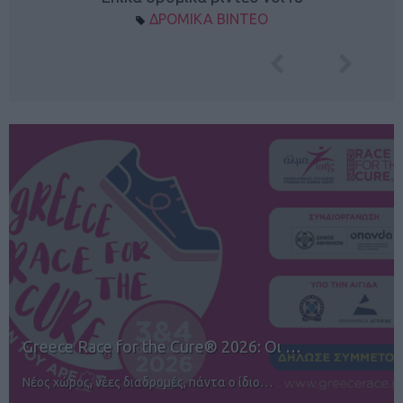
ΔΡΟΜΙΚΑ ΒΙΝΤΕΟ
12ος TUI Rhodes Marathon: Άνοιγμα ε…
Αγώνες για όλους στην Ρόδο