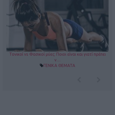
Τονικοί vs Φασικοί μύες: Ποιοι είναι και γιατί πρέπει
ν…
ΓΕΝΙΚΑ ΘΕΜΑΤΑ