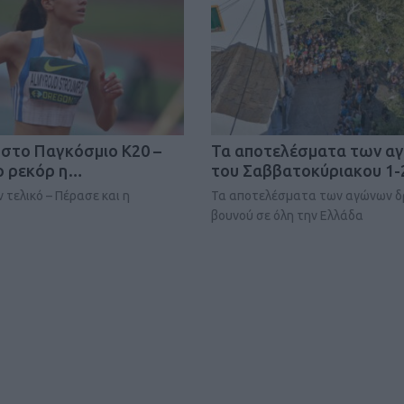
Καφές κα
 στο Παγκόσμιο Κ20 –
Τα αποτελέσματα των α
ΓΕΝΙΚ
ο ρεκόρ η…
του Σαββατοκύριακου 1
 τελικό – Πέρασε και η
Τα αποτελέσματα των αγώνων δ
βουνού σε όλη την Ελλάδα
New Year Resol
στην κορυφή