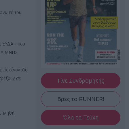
γανωτή του
ης ΕΥΔΑΠ που
Υ ΛΙΜΝΗΣ
είς δίνοντάς
τρέξουν σε
Γίνε Συνδρομητής
Βρες το RUNNER!
λυπληθή
Όλα τα Τεύχη