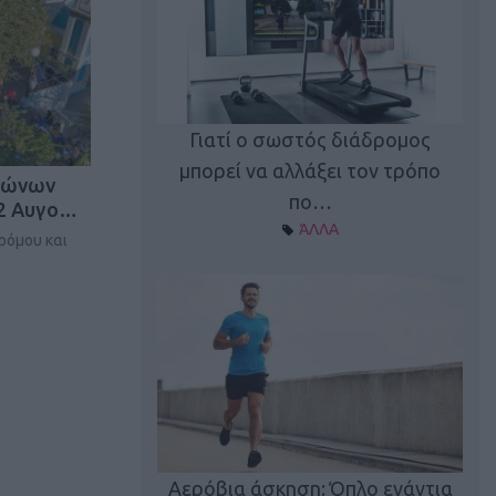
Γιατί ο σωστός διάδρομος
ι καφεΐνη
Τ
μπορεί να αλλάξει τον τρόπο
γώνων
Α ΘΕΜΑΤΑ
πο…
-2 Αυγο…
ΆΛΛΑ
ρόμου και
utions: Η άσκηση
Κα
 για το 2026!
Αερόβια άσκηση: Όπλο ενάντια