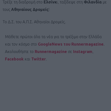
Τρέξε τη διαδρομή στο
Ελσίνκ
ι, ταξίδεψε στη
Φιλανδία
με
τους
Αθηναίους Δρομείς
!
Το Δ.Σ. του Α.Π.Σ. Αθηναίοι Δρομείς.
Μάθετε πρώτοι όλα τα νέα για το τρέξιμο στην Ελλάδα
και τον κόσμο στο
GoogleNews του Runnermagazine
.
Ακολουθήστε το
Runnermagazine
σε
Instagram
,
Facebook
και
Twitter
.