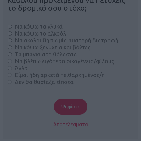
καθόλου προκειμένου να πετύχεις
το δρομικό σου στόχο;
Να κόψω τα γλυκά
Να κόψω το αλκοόλ
Να ακολουθήσω μία αυστηρή διατροφή
Να κόψω ξενύχτια και βόλτες
Τα μπάνια στη θάλασσα
Να βλέπω λιγότερο οικογένεια/φίλους
Άλλο
Είμαι ήδη αρκετά πειθαρχημένος/η
Δεν θα θυσίαζα τίποτα
Αποτελέσματα