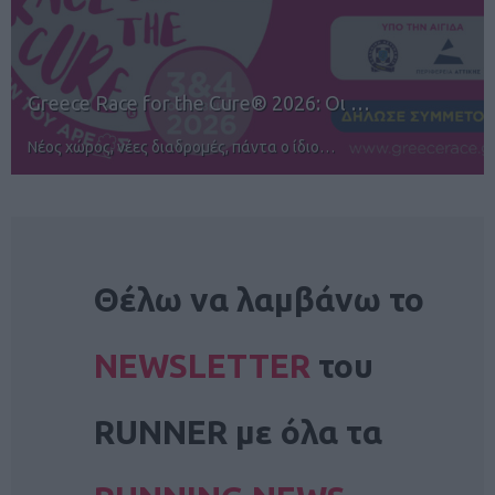
12ος TUI Rhodes Marathon: Άνοιγμα ε…
Αγώνες για όλους στην Ρόδο
NEWSLETTER
Θέλω να λαμβάνω το
NEWSLETTER
του
RUNNER με όλα τα