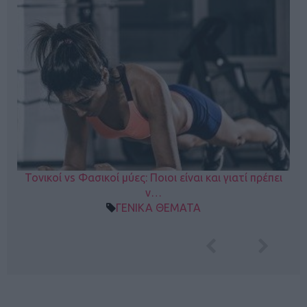
Τονικοί vs Φασικοί μύες: Ποιοι είναι και γιατί πρέπει
ν…
ΓΕΝΙΚΑ ΘΕΜΑΤΑ