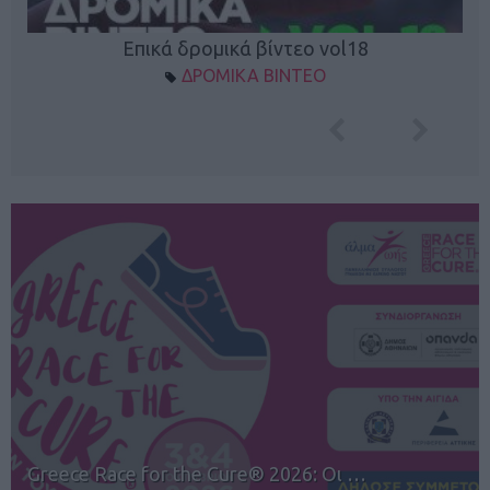
Επικά δρομικά βίντεο vol18
ΔΡΟΜΙΚΑ ΒΙΝΤΕΟ
12ος TUI Rhodes Marathon: Άνοιγμα ε…