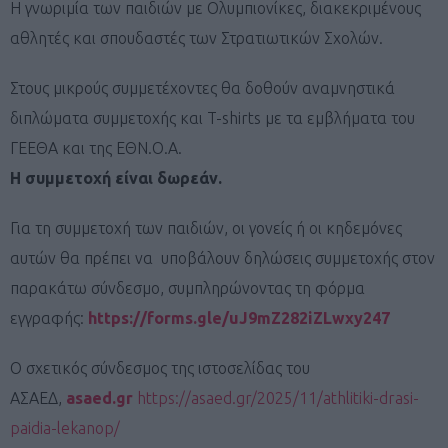
Η γνωριμία των παιδιών με Ολυμπιονίκες, διακεκριμένους
αθλητές και σπουδαστές των Στρατιωτικών Σχολών.
Στους μικρούς συμμετέχοντες θα δοθούν αναμνηστικά
διπλώματα συμμετοχής και T-shirts με τα εμβλήματα του
ΓΕΕΘΑ και της ΕΘΝ.Ο.Α.
Η συμμετοχή είναι δωρεάν.
Για τη συμμετοχή των παιδιών, οι γονείς ή οι κηδεμόνες
αυτών θα πρέπει να υποβάλουν δηλώσεις συμμετοχής στον
παρακάτω σύνδεσμο, συμπληρώνοντας τη φόρμα
εγγραφής:
https://forms.gle/uJ9mZ282iZLwxy247
Ο σχετικός σύνδεσμος της ιστοσελίδας του
ΑΣΑΕΔ,
asaed.gr
https://asaed.gr/2025/11/athlitiki-drasi-
paidia-lekanop/