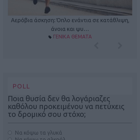
Κ
Αερόβια άσκηση: Όπλο ενάντια σε κατάθλιψη,
φή
άνοια και ψυ…
ΓΕΝΙΚΑ ΘΕΜΑΤΑ
POLL
Ποια θυσία δεν θα λογάριαζες
καθόλου προκειμένου να πετύχεις
το δρομικό σου στόχο;
Να κόψω τα γλυκά
Να κόψω το αλκοόλ