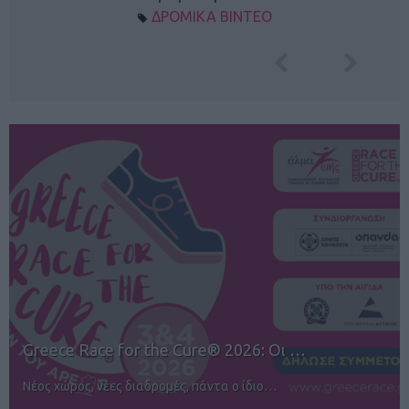
ΔΡΟΜΙΚΑ ΒΙΝΤΕΟ
12ος TUI Rhodes Marathon: Άνοιγμα ε…
Αγώνες για όλους στην Ρόδο