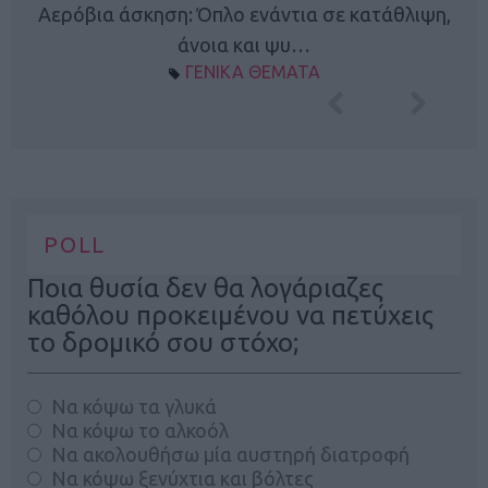
Κ
Αερόβια άσκηση: Όπλο ενάντια σε κατάθλιψη,
φή
άνοια και ψυ…
ΓΕΝΙΚΑ ΘΕΜΑΤΑ
POLL
Ποια θυσία δεν θα λογάριαζες
καθόλου προκειμένου να πετύχεις
το δρομικό σου στόχο;
Να κόψω τα γλυκά
Να κόψω το αλκοόλ
Να ακολουθήσω μία αυστηρή διατροφή
Να κόψω ξενύχτια και βόλτες