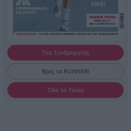
Γίνε Συνδρομητής
Βρες το RUNNER!
Όλα τα Τεύχη