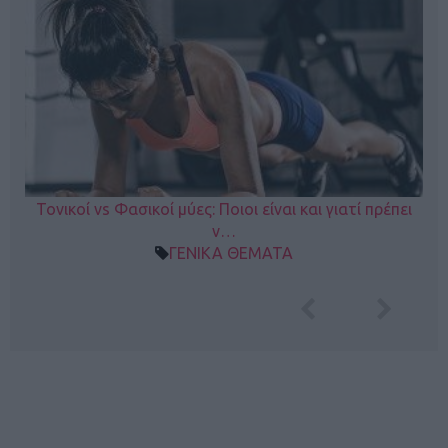
Τονικοί vs Φασικοί μύες: Ποιοι είναι και γιατί πρέπει
ν…
ΓΕΝΙΚΑ ΘΕΜΑΤΑ