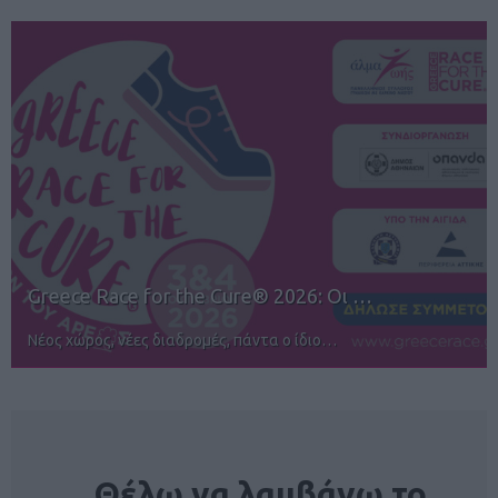
12ος TUI Rhodes Marathon: Άνοιγμα ε…
Αγώνες για όλους στην Ρόδο
NEWSLETTER
Θέλω να λαμβάνω το