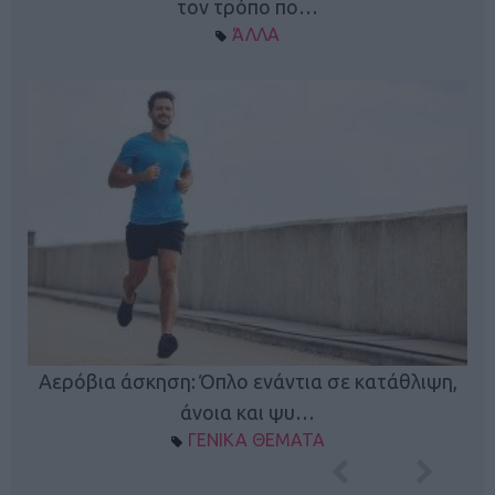
τον τρόπο πο…
ΆΛΛΑ
Κ
Αερόβια άσκηση: Όπλο ενάντια σε κατάθλιψη,
φή
άνοια και ψυ…
ΓΕΝΙΚΑ ΘΕΜΑΤΑ