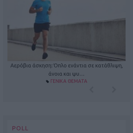
Κ
Αερόβια άσκηση: Όπλο ενάντια σε κατάθλιψη,
φή
άνοια και ψυ…
ΓΕΝΙΚΑ ΘΕΜΑΤΑ
POLL