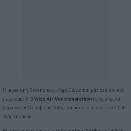
Η μαγευτική Βενετία έχει Μαραθώνιο και μάλιστα αρκετά
πετυχημένο! Ο
Wizz Air Venicemarathon
έγινε σήμερα,
Κυριακή 26 Οκτωβρίου 2025, και μέτρησε πάνω από 3.000
τερματισμούς.
Νικητές αναδείχθηκαν ο Αιθίοπας Robi
Deribe
σε 2:08:58