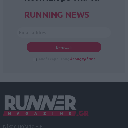
RUNNING NEWS
Αποδέχομαι τους
όρους χρήσης
Νίκος Πολιάς Ε.Ε.