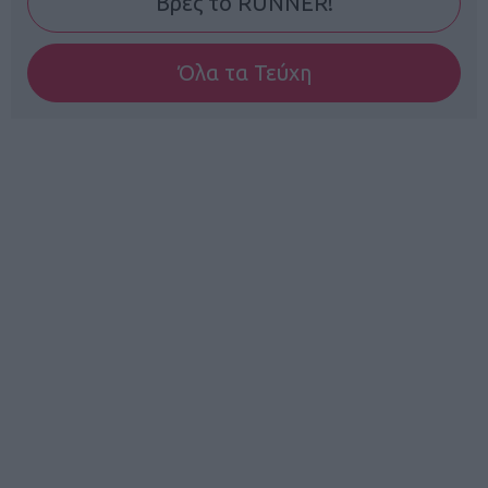
Βρες το RUNNER!
Όλα τα Τεύχη