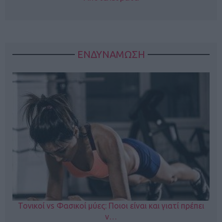
ΕΝΔΥΝΑΜΩΣΗ
Τονικοί vs Φασικοί μύες: Ποιοι είναι και γιατί πρέπει
ν…