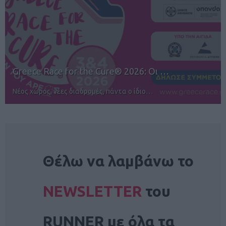
12ος TUI Rhodes Marathon: Άνοιγμα ε…
Αγώνες για όλους στην Ρόδο
NEWSLETTER
Θέλω να λαμβάνω το
NEWSLETTER
του
RUNNER με όλα τα