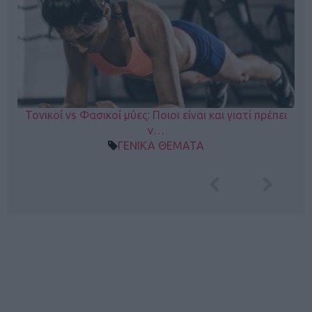
Τονικοί vs Φασικοί μύες: Ποιοι είναι και γιατί πρέπει
ν…
ΓΕΝΙΚΑ ΘΕΜΑΤΑ