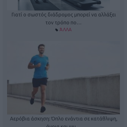
Γιατί ο σωστός διάδρομος μπορεί να αλλάξει
τον τρόπο πο…
ΆΛΛΑ
Κ
Αερόβια άσκηση: Όπλο ενάντια σε κατάθλιψη,
φή
άνοια και ψυ…