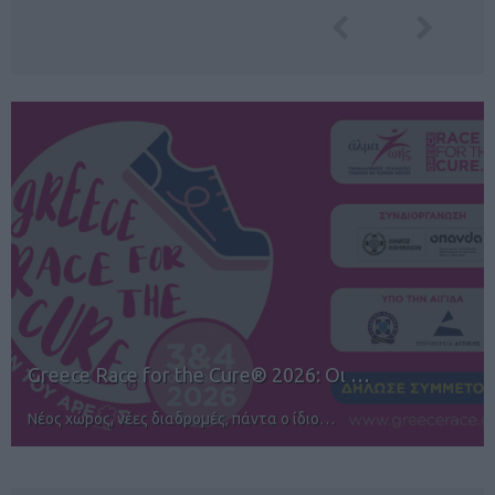
12ος TUI Rhodes Marathon: Άνοιγμα ε…
Αγώνες για όλους στην Ρόδο