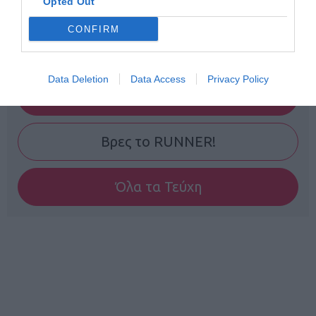
Opted Out
CONFIRM
Data Deletion
Data Access
Privacy Policy
Γίνε Συνδρομητής
Βρες το RUNNER!
Όλα τα Τεύχη