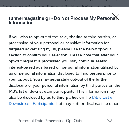
θα κορυφωθούν την Κυριακή 23 Νοεμβρίου, με το 8ο
Olympic Day Run Greece και το 1ο Thessaloniki City
runnermagazine.gr -
Do Not Process My Personal
Information
Marathon, δύο κορυφαία αθλητικά γεγονότα που θα
φέρουν για ακόμη μια χρονιά τον Ολυμπιακό παλμό στην
If you wish to opt-out of the sale, sharing to third parties, or
πόλη μας!»
processing of your personal or sensitive information for
targeted advertising by us, please use the below opt-out
section to confirm your selection. Please note that after your
Η δράση πλαισιώθηκε από μουσικά δρώμενα του
Plus
opt-out request is processed you may continue seeing
Radio
– Χορηγού Επικοινωνίας των εορτασμών της
interest-based ads based on personal information utilized by
Διεθνούς Ολυμπιακής Ημέρας 2025 – ενώ
πλούσια δώρα
us or personal information disclosed to third parties prior to
your opt-out. You may separately opt-out of the further
και εκπλήξεις
προσφέρθηκαν από τους χορηγούς: την
disclosure of your personal information by third parties on the
ου
Εταιρεία Ε.Ι. Παπαδόπουλος Α.Ε.,
Χορηγό του 3
IAB’s list of downstream participants. This information may
also be disclosed by us to third parties on the
IAB’s List of
Olympic Day Park, την
Trace n’ Chase
, κορυφαία εταιρεία
Downstream Participants
that may further disclose it to other
συλλεκτικών αθλητικών καρτών και memorabilia στην
third parties.
Ευρώπη και τα
Νερά Μακεδονίας
, Χάλκινο Χορηγό του
Personal Data Processing Opt Outs
“Olympic Day Run Greece 2025”.