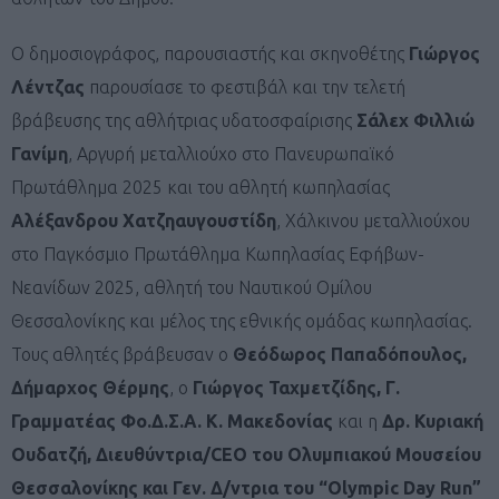
Ο δημοσιογράφος, παρουσιαστής και σκηνοθέτης
Γιώργος
Λέντζας
παρουσίασε το φεστιβάλ και την τελετή
βράβευσης της αθλήτριας υδατοσφαίρισης
Σάλεχ Φιλλιώ
Γανίμη
, Αργυρή μεταλλιούχο στο Πανευρωπαϊκό
Πρωτάθλημα 2025 και του αθλητή κωπηλασίας
Αλέξανδρου Χατζηαυγουστίδη
, Χάλκινου μεταλλιούχου
στο Παγκόσμιο Πρωτάθλημα Κωπηλασίας Εφήβων-
Νεανίδων 2025, αθλητή του Ναυτικού Ομίλου
Θεσσαλονίκης και μέλος της εθνικής ομάδας κωπηλασίας.
Τους αθλητές βράβευσαν ο
Θεόδωρος Παπαδόπουλος,
Δήμαρχος Θέρμης
, ο
Γιώργος Ταχμετζίδης, Γ.
Γραμματέας Φο.Δ.Σ.Α. Κ. Μακεδονίας
και η
Δρ. Κυριακή
Ουδατζή, Διευθύντρια/CEO του Ολυμπιακού Μουσείου
Θεσσαλονίκης και Γεν. Δ/ντρια του “Olympic Day Run”