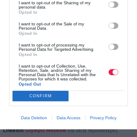
I want to opt-out of the Sharing of my
personal data.
Το “Olympic Day Park” απέδειξε ότι όταν οι θεσμοί
Opted In
συνεργάζονται, η κοινωνία κερδίζει. Μια ημέρα γεμάτη
I want to opt-out of the Sale of my
Personal Data.
ενέργεια, χαμόγελα και περιβαλλοντική συνείδηση
, που
Opted In
άφησε τις καλύτερες εντυπώσεις και έθεσε τις βάσεις για
I want to opt-out of processing my
ακόμη πιο δυναμικές δράσεις στο μέλλον.
Personal Data for Targeted Advertising.
Opted In
Stay Tuned!
I want to opt-out of Collection, Use,
Retention, Sale, and/or Sharing of my
Personal Data that Is Unrelated with the
Κάντε
like
στη σελίδα μας στο
Facebook
&
follow
στο
Purposes for which it was collected.
Opted Out
Instagram
και το
LinkedIn
για να μαθαίνετε πρώτοι τα νέα
CONFIRM
της πρωτοποριακής δράσης:
Facebook:
Olympic Day Run
Data Deletion
Data Access
Privacy Policy
Instagram:
Olympic Day Run
LinkedIn:
Olympic Museum
και δείτε περισσότερες