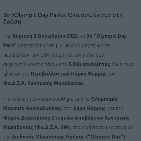
3ο «Olympic Day Park»: Όλα όσα έγιναν στη
δράση
Την
Κυριακή 5 Οκτωβρίου 2025
, το
3ο “Olympic Day
Park”
μετατράπηκε σε μια μεγάλη γιορτή για το
περιβάλλον, τον αθλητισμό και τον πολιτισμό,
συγκεντρώνοντας πάνω από
5.000 επισκέπτες
όλων των
ηλικιών στο
Περιβαλλοντικό Πάρκο Θέρμης
του
Φο.Δ.Σ.Α. Κεντρικής Μακεδονίας
.
Η εκδήλωση συνδιοργανώθηκε από το
Ολυμπιακό
Μουσείο Θεσσαλονίκης
, τον
Δήμο Θέρμης
και τον
Φορέα Διαχείρισης Στερεών Αποβλήτων Κεντρικής
Μακεδονίας (Φο.Δ.Σ.Α. ΚΜ
), στο πλαίσιο του εορτασμού
της
Διεθνούς Ολυμπιακής Ημέρας (“Olympic Day”)