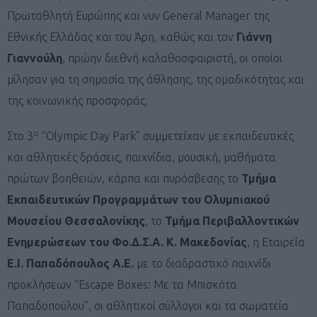
Πρωταθλητή Ευρώπης και νυν General Manager της
Εθνικής Ελλάδας και του Άρη,
καθώς
και τον
Γιάννη
Γιαννούλη
, πρώην διεθνή καλαθοσφαιριστή, οι οποίοι
μίλησαν για τη σημασία της άθλησης, της ομαδικότητας και
της κοινωνικής προσφοράς.
ο
Στο 3
“Olympic Day Park” συμμετείχαν με εκπαιδευτικές
και αθλητικές δράσεις, παιχνίδια, μουσική, μαθήματα
πρώτων βοηθειών, κάρπα και πυρόσβεσης το
Τμήμα
Εκπαιδευτικών Προγραμμάτων του Ολυμπιακού
Μουσείου Θεσσαλονίκης
, το
Τμήμα Περιβαλλοντικών
Ενημερώσεων του Φο.Δ.Σ.Α. Κ. Μακεδονίας
, η Εταιρεία
Ε.Ι. Παπαδόπουλος Α.Ε.
με το διαδραστικό παιχνίδι
προκλήσεων “Escape Boxes: Με τα Μπισκότα
Παπαδοπούλου”, οι αθλητικοί σύλλογοι και τα σωματεία