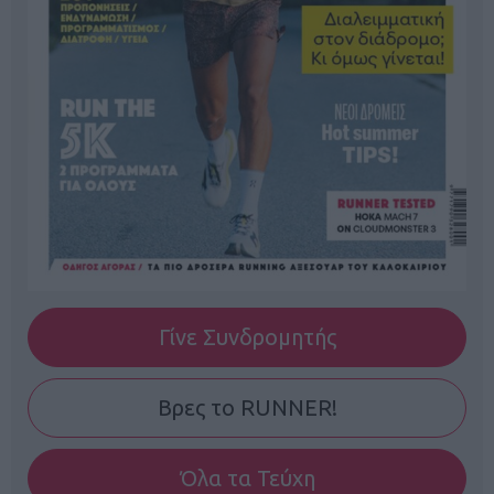
Γίνε Συνδρομητής
Βρες το RUNNER!
Όλα τα Τεύχη