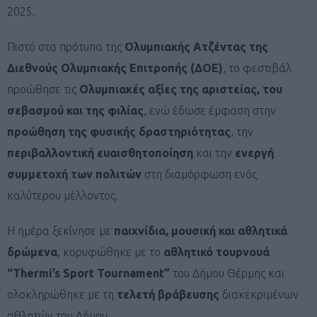
2025.
Πιστό στα πρότυπα της
Ολυμπιακής Ατζέντας της
Διεθνούς Ολυμπιακής Επιτροπής (ΔΟΕ)
, το φεστιβάλ
προώθησε τις
Ολυμπιακές αξίες της αριστείας, του
σεβασμού και της φιλίας
, ενώ έδωσε έμφαση στην
προώθηση της φυσικής δραστηριότητας
, την
περιβαλλοντική ευαισθητοποίηση
και την
ενεργή
συμμετοχή των πολιτών
στη διαμόρφωση ενός
καλύτερου μέλλοντος.
Η ημέρα ξεκίνησε με
παιχνίδια, μουσική και αθλητικά
δρώμενα
, κορυφώθηκε με το
αθλητικό τουρνουά
“Thermi’s Sport Tournament”
του Δήμου Θέρμης και
ολοκληρώθηκε με τη
τελετή βράβευσης
διακεκριμένων
αθλητών του Δήμου.