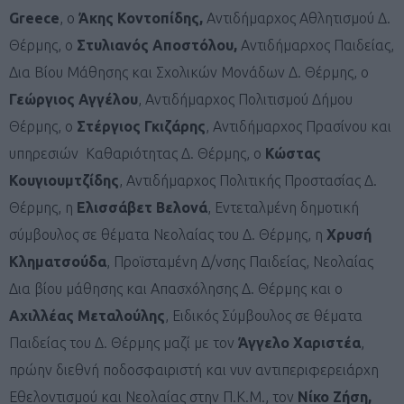
Greece
, ο
Άκης Κοντοπίδης,
Αντιδήμαρχος Αθλητισμού Δ.
Θέρμης, ο
Στυλιανός Αποστόλου,
Αντιδήμαρχος Παιδείας,
Δια Βίου Μάθησης και Σχολικών Μονάδων Δ. Θέρμης, ο
Γεώργιος Αγγέλου
, Αντιδήμαρχος Πολιτισμού Δήμου
Θέρμης, ο
Στέργιος Γκιζάρης
, Αντιδήμαρχος Πρασίνου και
υπηρεσιών Καθαριότητας Δ. Θέρμης, ο
Κώστας
Κουγιουμτζίδης
, Αντιδήμαρχος Πολιτικής Προστασίας Δ.
Θέρμης, η
Ελισσάβετ Βελονά
, Εντεταλμένη δημοτική
σύμβουλος σε θέματα Νεολαίας του Δ. Θέρμης, η
Χρυσή
Κληματσούδα
, Προϊσταμένη Δ/νσης Παιδείας, Νεολαίας
Δια βίου μάθησης και Απασχόλησης Δ. Θέρμης και ο
Αχιλλέας Μεταλούλης
, Ειδικός Σύμβουλος σε θέματα
Παιδείας του Δ. Θέρμης μαζί με τον
Άγγελο Χαριστέα
,
πρώην διεθνή ποδοσφαιριστή και νυν αντιπεριφερειάρχη
Εθελοντισμού και Νεολαίας στην Π.Κ.Μ., τον
Νίκο Ζήση,