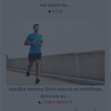
τον τρόπο πο…
ΆΛΛΑ
Κ
Αερόβια άσκηση: Όπλο ενάντια σε κατάθλιψη,
φή
άνοια και ψυ…
ΓΕΝΙΚΑ ΘΕΜΑΤΑ