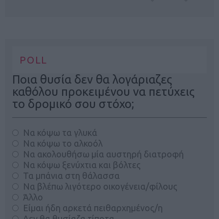
POLL
Ποια θυσία δεν θα λογάριαζες
καθόλου προκειμένου να πετύχεις
το δρομικό σου στόχο;
Να κόψω τα γλυκά
Να κόψω το αλκοόλ
Να ακολουθήσω μία αυστηρή διατροφή
Να κόψω ξενύχτια και βόλτες
Τα μπάνια στη θάλασσα
Να βλέπω λιγότερο οικογένεια/φίλους
Άλλο
Είμαι ήδη αρκετά πειθαρχημένος/η
Δεν θα θυσίαζα τίποτα