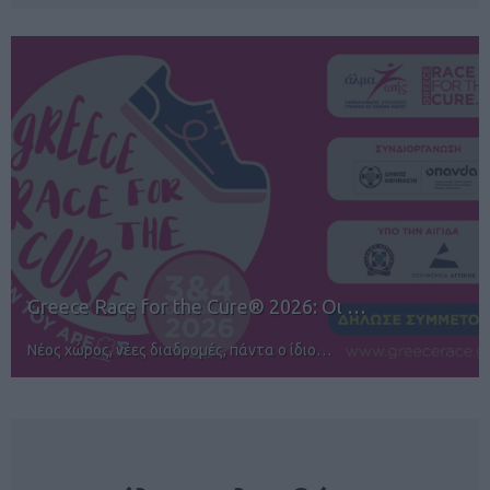
12ος TUI Rhodes Marathon: Άνοιγμα ε…
Αγώνες για όλους στην Ρόδο
NEWSLETTER