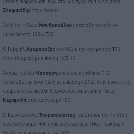
μεγάλη διοργάνωση, ενώ στο ίδιο αγώνισμα ο Λάζαρος
Στεφανίδης
ήταν όγδοος.
Αλλά και η Άννα
Μανθοπούλου
κατέλαβε το χάλκινο
μετάλλιο στα 100μ. Τ38.
Ο Γαβριήλ
Αραμπατζής
στα 800μ. της κατηγορίας Τ20
ήταν τέταρτος με επίδοση 1:55.16
Ακόμα, η Διδώ
Μεσσήνη
στο άλμα εις Μήκος Τ12
κατέλαβε την έκτη θέση με επίδοση 4.59μ., στην πρώτη της
συμμετοχή σε μεγάλη διοργάνωση, όπως και η Τάνια
Κεραμυδά
στον ακοντισμό F56.
Ο Κωνσταντίνος
Τουρκοχωρίτης
, κατέκτησε την 7η θέση
στον ακοντισμό F64, σημειώνοντας όμως Νέο Παγκόσμιο
Ρεκόρ στην κατηγορία του, F62!