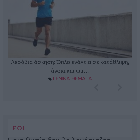
Κ
Αερόβια άσκηση: Όπλο ενάντια σε κατάθλιψη,
φή
άνοια και ψυ…
ΓΕΝΙΚΑ ΘΕΜΑΤΑ
POLL