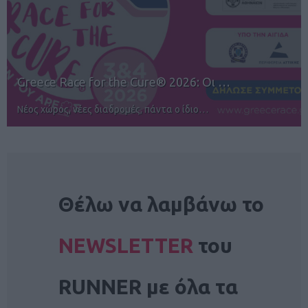
12ος TUI Rhodes Marathon: Άνοιγμα ε…
Αγώνες για όλους στην Ρόδο
NEWSLETTER
Θέλω να λαμβάνω το
NEWSLETTER
του
RUNNER με όλα τα