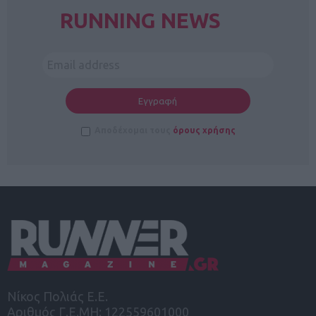
RUNNING NEWS
Αποδέχομαι τους
όρους χρήσης
Νίκος Πολιάς Ε.Ε.
Αριθμός Γ.Ε.ΜΗ: 122559601000