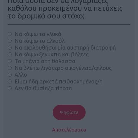
Ποια θυσία δεν θα λογάριαζες
καθόλου προκειμένου να πετύχεις
το δρομικό σου στόχο;
Να κόψω τα γλυκά
Να κόψω το αλκοόλ
Να ακολουθήσω μία αυστηρή διατροφή
Να κόψω ξενύχτια και βόλτες
Τα μπάνια στη θάλασσα
Να βλέπω λιγότερο οικογένεια/φίλους
Άλλο
Είμαι ήδη αρκετά πειθαρχημένος/η
Δεν θα θυσίαζα τίποτα
Αποτελέσματα