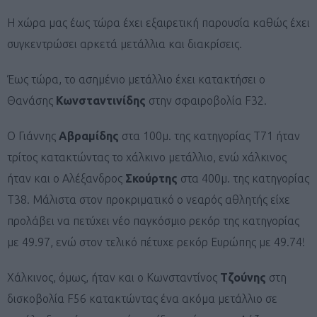
Η χώρα μας έως τώρα έχει εξαιρετική παρουσία καθώς έχει
συγκεντρώσει αρκετά μετάλλια και διακρίσεις.
Έως τώρα, το ασημένιο μετάλλιο έχει κατακτήσει ο
Θανάσης
Κωνσταντινίδης
στην σφαιροβολία F32.
Ο Γιάννης
Αβραμίδης
στα 100μ. της κατηγορίας Τ71 ήταν
τρίτος κατακτώντας το χάλκινο μετάλλιο, ενώ χάλκινος
ήταν και ο Αλέξανδρος
Σκούρτης
στα 400μ. της κατηγορίας
Τ38. Μάλιστα στον προκριματικό ο νεαρός αθλητής είχε
προλάβει να πετύχει νέο παγκόσμιο ρεκόρ της κατηγορίας
με 49.97, ενώ στον τελικό πέτυχε ρεκόρ Ευρώπης με 49.74!
Χάλκινος, όμως, ήταν και ο Κωνσταντίνος
Τζούνης
στη
δισκοβολία F56 κατακτώντας ένα ακόμα μετάλλιο σε