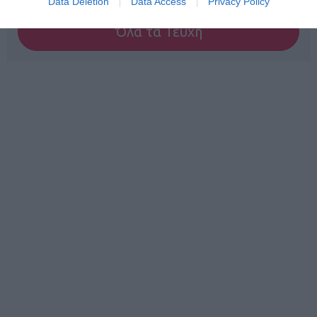
Data Deletion
Data Access
Privacy Policy
Όλα τα Τεύχη