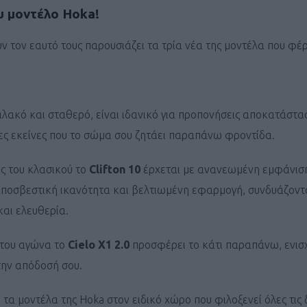
ΓΕΝΙΚ
υ μοντέλο
Hoka!
ν τον εαυτό τους παρουσιάζει τα τρία νέα της μοντέλα που φέ
αλακό και σταθερό, είναι ιδανικό για προπονήσεις αποκατάστα
έρες εκείνες που το σώμα σου ζητάει παραπάνω φροντίδα.
ης του κλασικού το
Clifton 10
έρχεται με ανανεωμένη εμφάνισ
αποσβεστική ικανότητα και βελτιωμένη εφαρμογή, συνδυάζοντ
αι ελευθερία.
 του αγώνα το
Cielo X1 2.0
προσφέρει το κάτι παραπάνω, ενισ
την απόδοσή σου.
 τα μοντέλα της Hoka στον ειδικό χώρο που φιλοξενεί όλες τις 