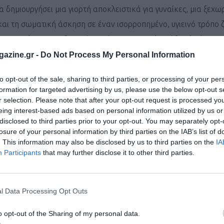
 δημιουργήσει μια γιορτή αποκλειστικά για γυναίκες, μια ξεχω
 και τη σωματική άσκηση σε έναν ισορροπημένο, υγιεινό τρόπο 
μιουργώντας μια δυνατή κοινότητα γυναικών κάθε ηλικίας και
ική σεζόν της χρονιάς με κοινό σημείο αναφοράς την αγάπη γ
azine.gr -
Do Not Process My Personal Information
to opt-out of the sale, sharing to third parties, or processing of your per
formation for targeted advertising by us, please use the below opt-out s
r selection. Please note that after your opt-out request is processed y
eing interest-based ads based on personal information utilized by us or
disclosed to third parties prior to your opt-out. You may separately opt-
ν εκκίνηση, με τη διοργάνωση να είναι πάντα sold out εβδομά
losure of your personal information by third parties on the IAB’s list of
η
υν και φέτος, στην 13
διοργάνωση, μια μοναδική διαδρομή
5
. This information may also be disclosed by us to third parties on the
IA
Participants
that may further disclose it to other third parties.
συνεχίζει διασχίζοντας τον εξωτερικό χώρο του πολυτελούς
Fou
ρσονήσου όπου οι δρομείς κάνουν αναστροφή, περνούν μέσα από
 κορυφώνεται η γιορτή, με χαμόγελα, συγκίνηση και δυνατές στ
l Data Processing Opt Outs
o opt-out of the Sharing of my personal data.
όμου