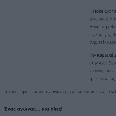
H
Hoka
αγαπά 
ξεχωριστά αθλ
Η γνωστή αθλη
ως χορηγός, β
συμμετέχουσε
Την
Κυριακή 
στην Astir Bea
να γνωρίσουν 
τρέξουν όπως 
Τι κάνει, όμως, αυτόν τον αγώνα μοναδικό και γιατί να επιλέ
Ένας αγώνας… για όλες!