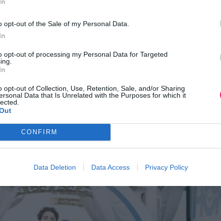
In
ΜΟ
, τη δυναμική μη κερδοσκοπική οργάνωση που έχει αποδείξ
o opt-out of the Sale of my Personal Data.
νθρωπίας στην Ελλάδα. Μέσα από αυτήν τη συνεργασία, το Ladi
In
 πάνω από 40.000 €, που μεταφράζονται σε ουσιαστική βοήθει
to opt-out of processing my Personal Data for Targeted
ing.
διά που το έχουν ανάγκη. Και, φυσικά, με τη συμμετοχή σου γίν
In
o opt-out of Collection, Use, Retention, Sale, and/or Sharing
ersonal Data that Is Unrelated with the Purposes for which it
lected.
Out
CONFIRM
Data Deletion
Data Access
Privacy Policy