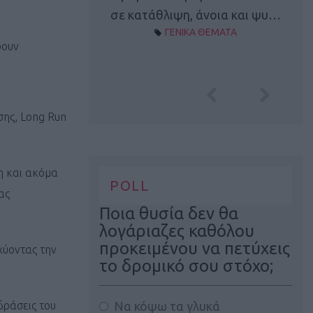
Α ΘΕΜΑΤΑ
σε κατάθλιψη, άνοια και ψυ…
ΓΕΝΙΚΑ ΘΕΜΑΤΑ
ρουν
σης, Long Run
η και ακόμα
POLL
ας
Ποια θυσία δεν θα
λογάριαζες καθόλου
προκειμένου να πετύχεις
χύοντας την
το δρομικό σου στόχο;
Να κόψω τα γλυκά
δράσεις του