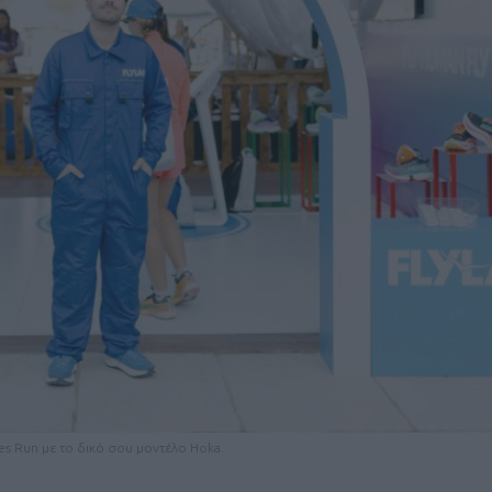
Καφές κα
ΓΕΝΙΚ
New Year Resol
es Run με το δικό σου μοντέλο Hoka.
στην κορυφή