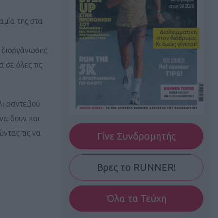
αμία της στα
ς διοργάνωσης
 σε όλες τις
λι ραντεβού
 να δουν και
ντας τις να
Γίνε Συνδρομητής
Βρες το RUNNER!
Όλα τα Τεύχη