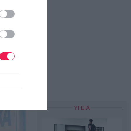
ει πως
es Run έχει
α για
εσαι και εσύ
ΥΓΕΙΑ