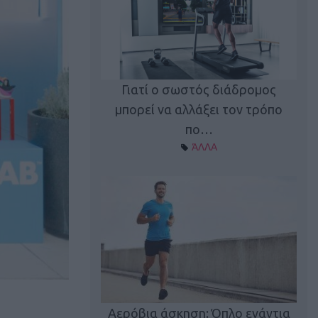
Γιατί ο σωστός διάδρομος
ι καφεΐνη
Τ
μπορεί να αλλάξει τον τρόπο
Α ΘΕΜΑΤΑ
πο…
ΆΛΛΑ
utions: Η άσκηση
Κα
 για το 2026!
Αερόβια άσκηση: Όπλο ενάντια