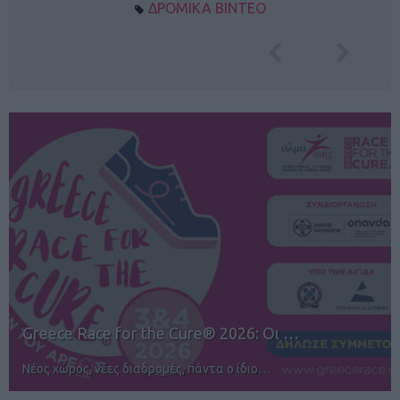
ΔΡΟΜΙΚΑ ΒΙΝΤΕΟ
12ος TUI Rhodes Marathon: Άνοιγμα ε…
Αγώνες για όλους στην Ρόδο