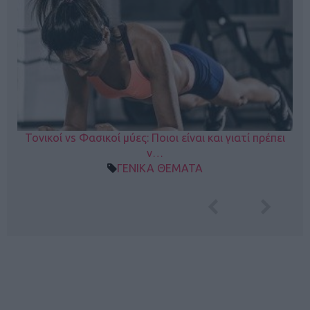
Τονικοί vs Φασικοί μύες: Ποιοι είναι και γιατί πρέπει
ν…
ΓΕΝΙΚΑ ΘΕΜΑΤΑ