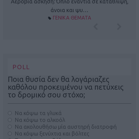
Κ
Αερόβια άσκηση: Όπλο ενάντια σε κατάθλιψη,
φή
άνοια και ψυ…
ΓΕΝΙΚΑ ΘΕΜΑΤΑ
POLL
Ποια θυσία δεν θα λογάριαζες
καθόλου προκειμένου να πετύχεις
το δρομικό σου στόχο;
Να κόψω τα γλυκά
Να κόψω το αλκοόλ
Να ακολουθήσω μία αυστηρή διατροφή
Να κόψω ξενύχτια και βόλτες