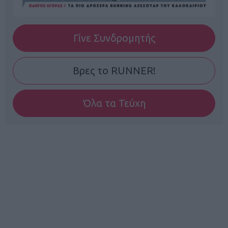
Γίνε Συνδρομητής
Βρες το RUNNER!
Όλα τα Τεύχη