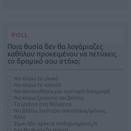
POLL
Ποια θυσία δεν θα λογάριαζες
καθόλου προκειμένου να πετύχεις
το δρομικό σου στόχο;
Να κόψω τα γλυκά
Να κόψω το αλκοόλ
Να ακολουθήσω μία αυστηρή διατροφή
Να κόψω ξενύχτια και βόλτες
Τα μπάνια στη θάλασσα
Να βλέπω λιγότερο οικογένεια/φίλους
Άλλο
Είμαι ήδη αρκετά πειθαρχημένος/η
Δεν θα θυσίαζα τίποτα