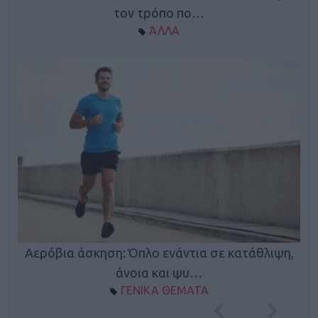
τον τρόπο πο…
ΆΛΛΑ
Κ
Αερόβια άσκηση: Όπλο ενάντια σε κατάθλιψη,
φή
άνοια και ψυ…
ΓΕΝΙΚΑ ΘΕΜΑΤΑ