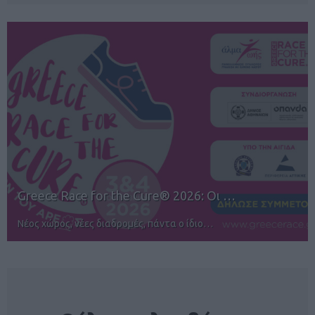
12ος TUI Rhodes Marathon: Άνοιγμα ε…
Αγώνες για όλους στην Ρόδο
NEWSLETTER