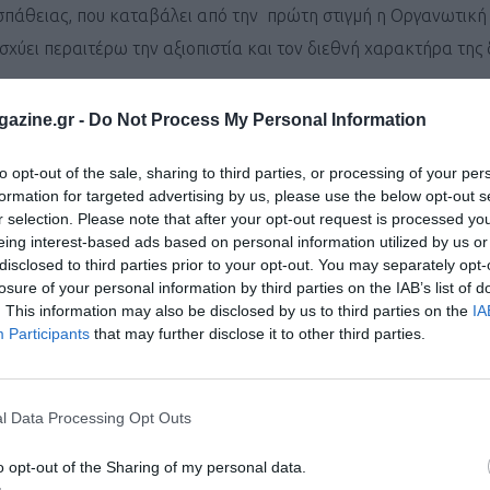
σπάθειας, που καταβάλει από την πρώτη στιγμή η Οργανωτική 
χύει περαιτέρω την αξιοπιστία και τον διεθνή χαρακτήρα της
μ.
πληρούν πλέον τα διεθνή πρότυπα, εξασφαλίζοντας τα υψηλ
azine.gr -
Do Not Process My Personal Information
τους συμμετέχοντες.
to opt-out of the sale, sharing to third parties, or processing of your per
 τον Γιώργο Δούση, τον μοναδικό Έλληνα Διεθνή μετρητή Α΄ Wo
formation for targeted advertising by us, please use the below opt-out s
r selection. Please note that after your opt-out request is processed y
 για την άψογη συνεργασία και τον επαγγελματισμό του.
eing interest-based ads based on personal information utilized by us or
disclosed to third parties prior to your opt-out. You may separately opt-
πειρία, σε έναν αγώνα που συνδυάζει τον αθλητισμό με την ιστ
losure of your personal information by third parties on the IAB’s list of
. This information may also be disclosed by us to third parties on the
IA
Participants
that may further disclose it to other third parties.
ραφών. Θα υπάρχει δυνατότητα ατομικής ή ομαδικής εγγραφής.
l Data Processing Opt Outs
η οποία και θα την υλοποιήσει.
o opt-out of the Sharing of my personal data.