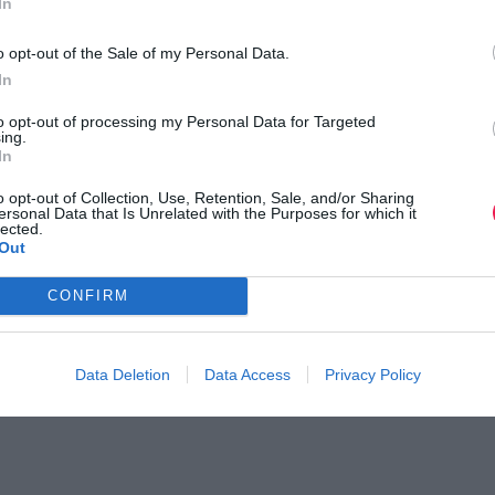
In
o opt-out of the Sale of my Personal Data.
In
to opt-out of processing my Personal Data for Targeted
ing.
In
o opt-out of Collection, Use, Retention, Sale, and/or Sharing
ersonal Data that Is Unrelated with the Purposes for which it
lected.
Out
ι τον κόσμο στο
GoogleNews του Runnermagazine
.
CONFIRM
ook
και
Twitter
.
Data Deletion
Data Access
Privacy Policy