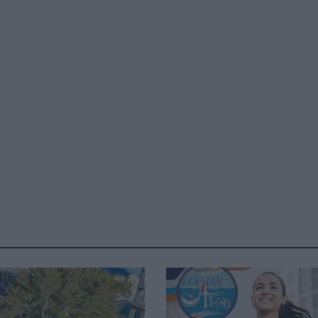
Καφές κα
ΓΕΝΙΚ
New Year Resol
στην κορυφή