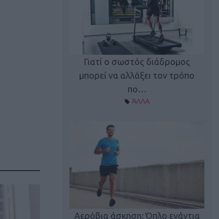
Γιατί ο σωστός διάδρομος
ι καφεΐνη
Τ
μπορεί να αλλάξει τον τρόπο
Α ΘΕΜΑΤΑ
πο…
ΆΛΛΑ
utions: Η άσκηση
Κα
 για το 2026!
Αερόβια άσκηση: Όπλο ενάντια