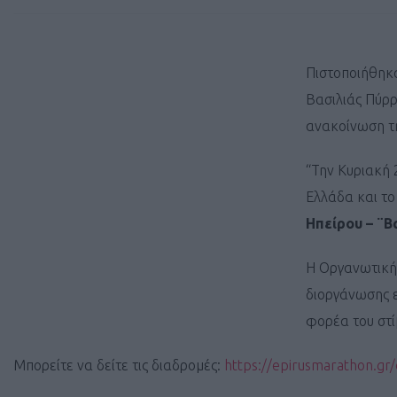
Πιστοποιήθηκα
Βασιλιάς Πύρρ
ανακοίνωση τ
“Την Κυριακή 
Ελλάδα και το
Ηπείρου – ¨Β
Η Οργανωτική 
διοργάνωσης ε
φορέα του στί
Μπορείτε να δείτε τις διαδρομές:
https://epirusmarathon.gr