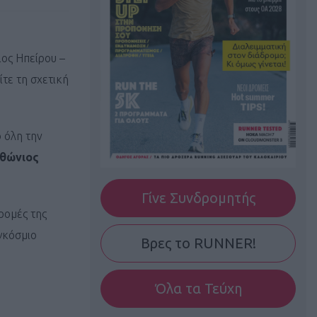
ος Ηπείρου –
τε τη σχετική
 όλη την
θώνιος
Γίνε Συνδρομητής
ρομές της
αγκόσμιο
Βρες το RUNNER!
Όλα τα Τεύχη