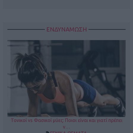
ΕΝΔΥΝΑΜΩΣΗ
Τονικοί vs Φασικοί μύες: Ποιοι είναι και γιατί πρέπει
ν…