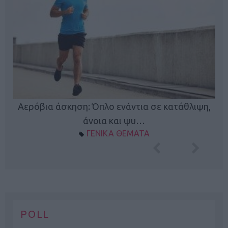
Κ
Αερόβια άσκηση: Όπλο ενάντια σε κατάθλιψη,
φή
άνοια και ψυ…
ΓΕΝΙΚΑ ΘΕΜΑΤΑ
POLL