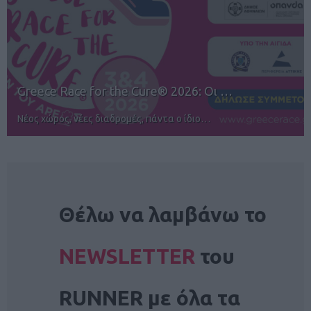
12ος TUI Rhodes Marathon: Άνοιγμα ε…
Αγώνες για όλους στην Ρόδο
NEWSLETTER
Θέλω να λαμβάνω το
NEWSLETTER
του
RUNNER με όλα τα