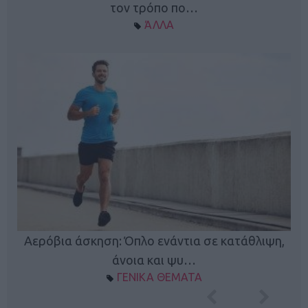
τον τρόπο πο…
ΆΛΛΑ
Κ
Αερόβια άσκηση: Όπλο ενάντια σε κατάθλιψη,
φή
άνοια και ψυ…
ΓΕΝΙΚΑ ΘΕΜΑΤΑ