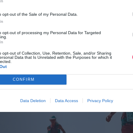
In
στο Melissa Pasta Party, για μια βραδιά γεμάτη γεύσεις και χα
o opt-out of the Sale of my Personal Data.
In
καλό τερματισμό
to opt-out of processing my Personal Data for Targeted
ing.
In
o opt-out of Collection, Use, Retention, Sale, and/or Sharing
ersonal Data that Is Unrelated with the Purposes for which it
lected.
Out
CONFIRM
Data Deletion
Data Access
Privacy Policy