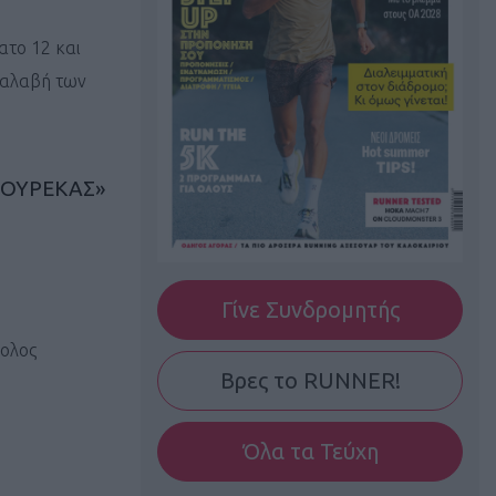
ατο 12 και
αραλαβή των
ΣΟΥΡΕΚΑΣ»
Γίνε Συνδρομητής
τολος
Βρες το RUNNER!
Όλα τα Τεύχη