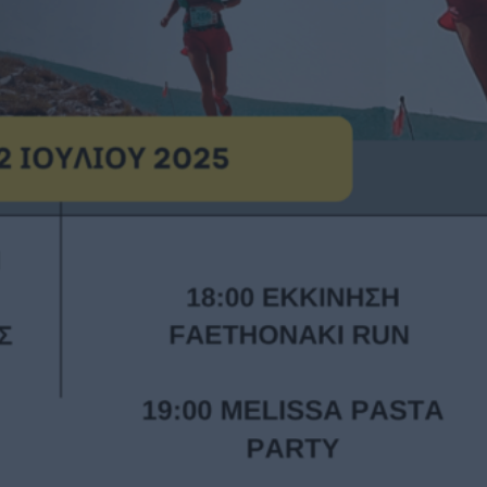
Καφές κα
ΓΕΝΙΚ
New Year Resol
στην κορυφή