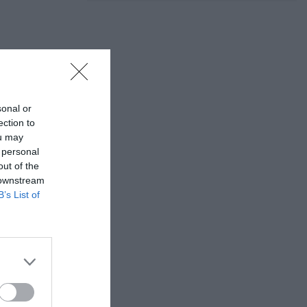
sonal or
ection to
ou may
 personal
out of the
 downstream
B’s List of