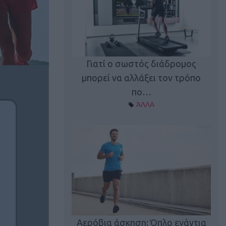
Γιατί ο σωστός διάδρομος
ι καφεΐνη
Τ
μπορεί να αλλάξει τον τρόπο
Α ΘΕΜΑΤΑ
πο…
ΆΛΛΑ
utions: Η άσκηση
Κα
 για το 2026!
Αερόβια άσκηση: Όπλο ενάντια