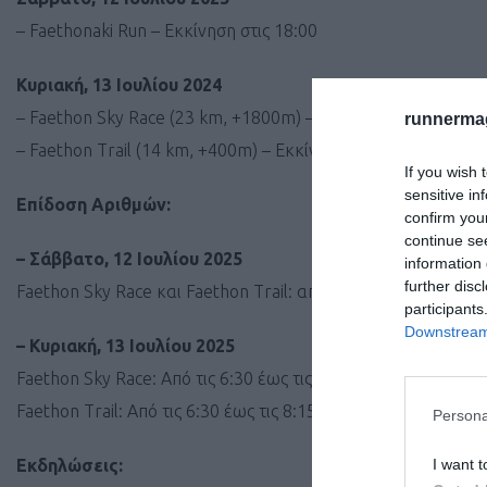
– Faethonaki Run – Εκκίνηση στις 18:00
Κυριακή, 13 Ιουλίου 2024
– Faethon Sky Race (23 km, +1800m) – Εκκίνηση στις 8:00
runnermag
– Faethon Trail (14 km, +400m) – Εκκίνηση στις 8:30
If you wish 
sensitive in
Επίδοση Αριθμών:
confirm you
continue se
– Σάββατο, 12 Ιουλίου 2025
information 
further disc
Faethon Sky Race και Faethon Trail: από τις 14:00 έως τις 2
participants
Downstream 
– Κυριακή, 13 Ιουλίου 2025
Faethon Sky Race: Από τις 6:30 έως τις 7:45 στην Πλατεία τ
Faethon Trail: Από τις 6:30 έως τις 8:15 στην Πλατεία του Κ
Persona
I want t
Εκδηλώσεις: