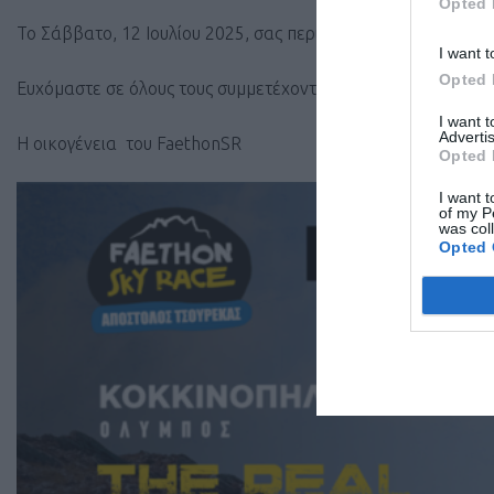
Opted 
Το Σάββατο, 12 Ιουλίου 2025, σας περιμένουμε από τις 19:00 
I want t
Opted 
Ευχόμαστε σε όλους τους συμμετέχοντες καλή επιτυχία και 
I want 
Advertis
Η οικογένεια του FaethonSR
Opted 
I want t
of my P
was col
Opted 