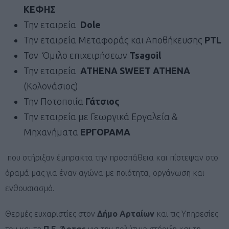
ΚΕΦΗΣ
Την εταιρεία
Dole
Την εταιρεία Μεταφοράς και Αποθήκευσης
PTL
Τον Όμιλο επιχειρήσεων
Tsagoil
Την εταιρεία
ATHENA SWEET ATHENA
(Κολονάσιος)
Την Ποτοποιία
Γάτσιος
Την εταιρεία με Γεωργικά Εργαλεία &
Μηχανήματα
ΕΡΓΟΡΑΜΑ
που στήριξαν έμπρακτα την προσπάθεια και πίστεψαν στο
όραμά μας για έναν αγώνα με ποιότητα, οργάνωση και
ενθουσιασμό.
Θερμές ευχαριστίες στον
Δήμο Αρταίων
και τις Υπηρεσίες
του και τη
Π.Ε. Άρτας
για την πολύτιμη στήριξη και τη