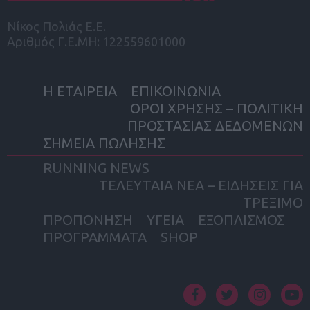
Νίκος Πολιάς Ε.Ε.
Αριθμός Γ.Ε.ΜΗ: 122559601000
Η ΕΤΑΙΡΕΙΑ
ΕΠΙΚΟΙΝΩΝΙΑ
ΟΡΟΙ ΧΡΗΣΗΣ – ΠΟΛΙΤΙΚΗ
ΠΡΟΣΤΑΣΙΑΣ ΔΕΔΟΜΕΝΩΝ
ΣΗΜΕΙΑ ΠΩΛΗΣΗΣ
RUNNING NEWS
ΤΕΛΕΥΤΑΙΑ ΝΕΑ – ΕΙΔΗΣΕΙΣ ΓΙΑ
ΤΡΕΞΙΜΟ
ΠΡΟΠΟΝΗΣΗ
ΥΓΕΙΑ
ΕΞΟΠΛΙΣΜΟΣ
ΠΡΟΓΡΑΜΜΑΤΑ
SHOP
facebook
twitter
instagram
yout