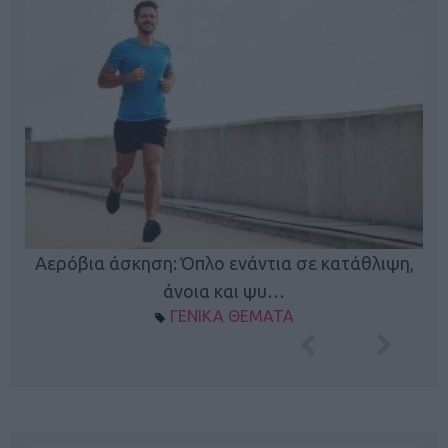
Κ
Αερόβια άσκηση: Όπλο ενάντια σε κατάθλιψη,
φή
άνοια και ψυ…
ΓΕΝΙΚΑ ΘΕΜΑΤΑ