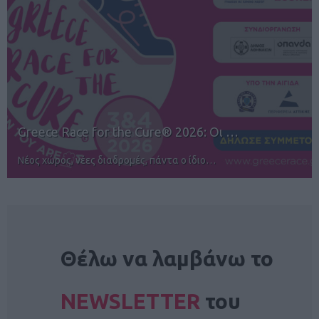
12ος TUI Rhodes Marathon: Άνοιγμα ε…
Αγώνες για όλους στην Ρόδο
NEWSLETTER
Θέλω να λαμβάνω το
NEWSLETTER
του