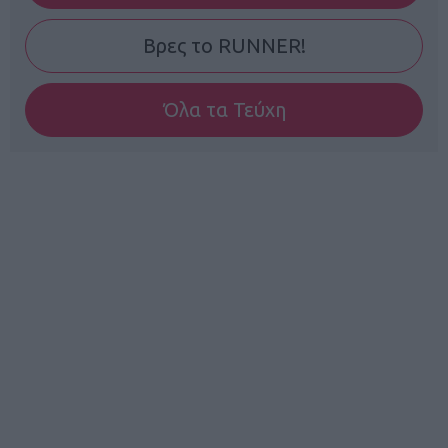
Βρες το RUNNER!
Όλα τα Τεύχη