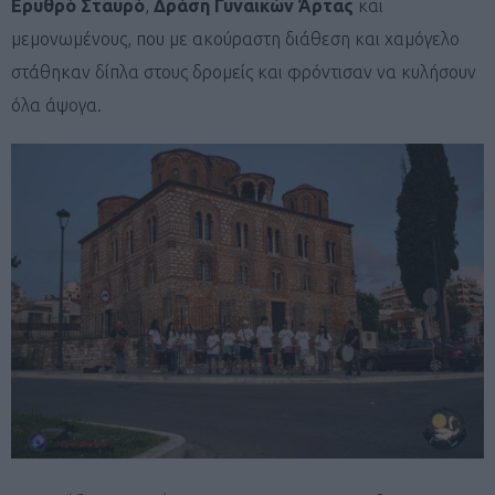
Ερυθρό Σταυρό
,
Δράση Γυναικών Άρτας
και
μεμονωμένους, που με ακούραστη διάθεση και χαμόγελο
στάθηκαν δίπλα στους δρομείς και φρόντισαν να κυλήσουν
όλα άψογα.