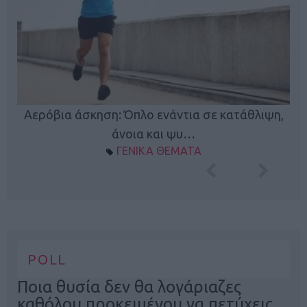
Κ
Αερόβια άσκηση: Όπλο ενάντια σε κατάθλιψη,
φή
άνοια και ψυ…
ΓΕΝΙΚΑ ΘΕΜΑΤΑ
POLL
Ποια θυσία δεν θα λογάριαζες
καθόλου προκειμένου να πετύχεις