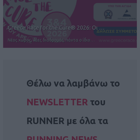
12ος TUI Rhodes Marathon: Άνοιγμα ε…
Αγώνες για όλους στην Ρόδο
NEWSLETTER
Θέλω να λαμβάνω το
NEWSLETTER
του
RUNNER με όλα τα
RUNNING NEWS