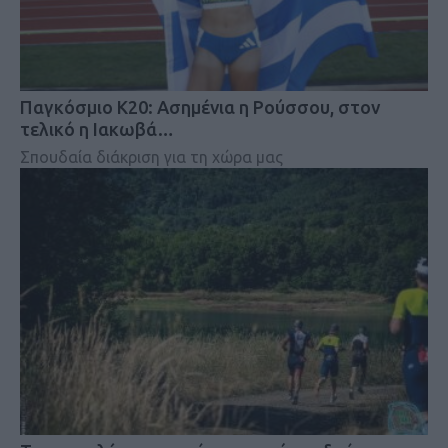
Παγκόσμιο Κ20: Ασημένια η Ρούσσου, στον
τελικό η Ιακωβά…
Σπουδαία διάκριση για τη χώρα μας