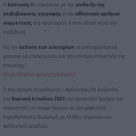
Η
έκπτωση
θα παρέχεται με την
επίδειξη της
επιβεβαίωσης εγγραφής
ή του
αθλητικού αριθμού
συμμετοχής
στο πρακτορείο ή στον οδηγό κατά την
επιβίβαση.
Για την
έκδοση των εισιτηρίων
, οι ενδιαφερόμενοι
μπορούν να επισκεφτούν και την επίσημη ιστοσελίδα της
εταιρείας:
https://ktelbus.gr/arg/ticketweb/
Ο 8ος Δρόμος Καραθώνας – Αρβανιτιάς θα διεξαχθεί
την
Κυριακή 6 Ιουλίου 2025
και προσκαλεί δρομείς και
περιπατητές να συμμετάσχουν σε μία μαγευτική
παραθαλάσσια διαδρομή, με πλήθος παροχών και
συλλεκτικό μετάλλιο.