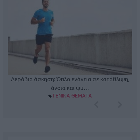
Κ
Αερόβια άσκηση: Όπλο ενάντια σε κατάθλιψη,
φή
άνοια και ψυ…
ΓΕΝΙΚΑ ΘΕΜΑΤΑ