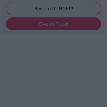
Βρες το RUNNER!
Όλα τα Τεύχη