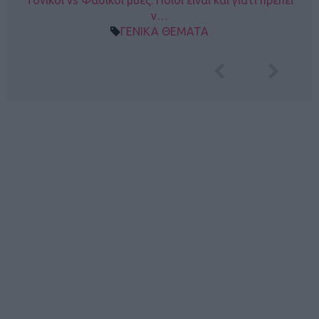
Τονικοί vs Φασικοί μύες: Ποιοι είναι και γιατί πρέπει
ν…
ΓΕΝΙΚΑ ΘΕΜΑΤΑ