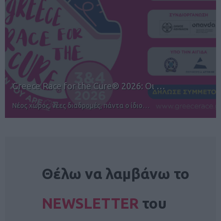
12ος TUI Rhodes Marathon: Άνοιγμα ε…
Αγώνες για όλους στην Ρόδο
NEWSLETTER
Θέλω να λαμβάνω το
NEWSLETTER
του