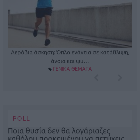
Κ
Αερόβια άσκηση: Όπλο ενάντια σε κατάθλιψη,
φή
άνοια και ψυ…
ΓΕΝΙΚΑ ΘΕΜΑΤΑ
POLL
Ποια θυσία δεν θα λογάριαζες
καθόλου προκειμένου να πετύχεις