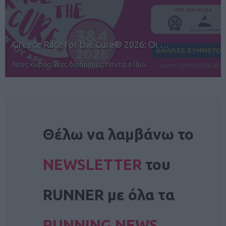
12ος TUI Rhodes Marathon: Άνοιγμα ε…
Αγώνες για όλους στην Ρόδο
NEWSLETTER
Θέλω να λαμβάνω το
NEWSLETTER
του
RUNNER με όλα τα
RUNNING NEWS