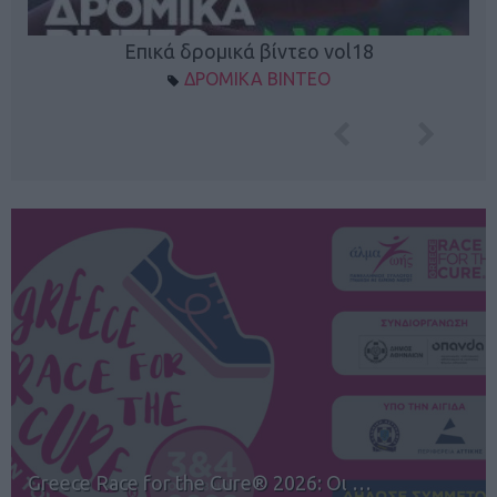
Επικά δρομικά βίντεο vol18
ΔΡΟΜΙΚΑ ΒΙΝΤΕΟ
12ος TUI Rhodes Marathon: Άνοιγμα ε…