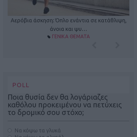
Κ
Αερόβια άσκηση: Όπλο ενάντια σε κατάθλιψη,
φή
άνοια και ψυ…
ΓΕΝΙΚΑ ΘΕΜΑΤΑ
POLL
Ποια θυσία δεν θα λογάριαζες
καθόλου προκειμένου να πετύχεις
το δρομικό σου στόχο;
Να κόψω τα γλυκά
Να κόψω το αλκοόλ