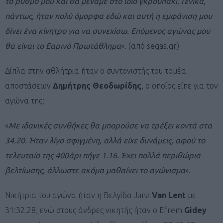
το ρυθμό μου και θα μέναμε στο ίδιο γκρουπάκι. Γενικά,
πάντως, ήταν πολύ όμορφα εδώ και αυτή η εμφάνιση μου
δίνει ένα κίνητρο για να συνεχίσω. Επόμενος αγώνας μου
θα είναι το Εαρινό Πρωτάθλημα
». (από segas.gr)
Δίπλα στην αθλήτρια ήταν ο συντονιστής του τομέα
αποστάσεων
Δημήτρης
Θεοδωρίδης
, ο οποίος είπε για τον
αγώνα της:
«
Με ιδανικές συνθήκες θα μπορούσε να τρέξει κοντά στα
34.20. Ήταν λίγο σφιγμένη, αλλά είχε δυνάμεις, αφού το
τελευταίο της 400άρι πήγε 1.16. Έχει πολλά περιθώρια
βελτίωσης, άλλωστε ακόμα μαθαίνει το αγώνισμα
».
Νικήτρια του αγώνα ήταν η Βελγίδα Jana
Van Lent
με
31:32.28, ενώ στους άνδρες νικητής ήταν ο Efrem
Gidey