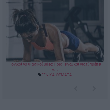
Τονικοί vs Φασικοί μύες: Ποιοι είναι και γιατί πρέπει
ν…
ΓΕΝΙΚΑ ΘΕΜΑΤΑ