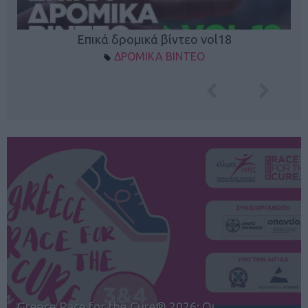
Επικά δρομικά βίντεο vol18
ΔΡΟΜΙΚΑ ΒΙΝΤΕΟ
12ος TUI Rhodes Marathon: Άνοιγμα ε…