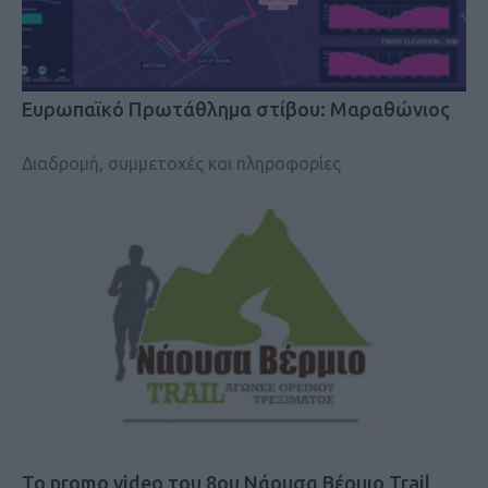
Eυρωπαϊκό Πρωτάθλημα στίβου: Μαραθώνιος
Διαδρομή, συμμετοχές και πληροφορίες
Το promo video του 8ου Νάουσα Βέρμιο Trail