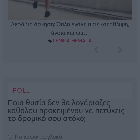
Κ
Αερόβια άσκηση: Όπλο ενάντια σε κατάθλιψη,
φή
άνοια και ψυ…
ΓΕΝΙΚΑ ΘΕΜΑΤΑ
POLL
Ποια θυσία δεν θα λογάριαζες
καθόλου προκειμένου να πετύχεις
το δρομικό σου στόχο;
Να κόψω τα γλυκά