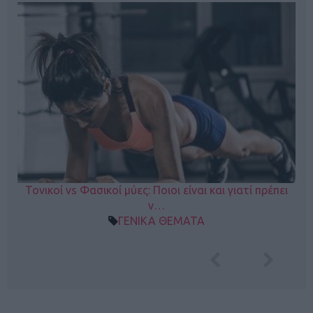
Τονικοί vs Φασικοί μύες: Ποιοι είναι και γιατί πρέπει
ν…
ΓΕΝΙΚΑ ΘΕΜΑΤΑ