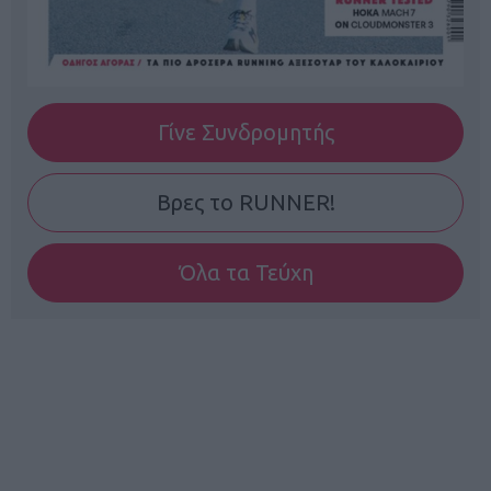
Γίνε Συνδρομητής
Βρες το RUNNER!
Όλα τα Τεύχη