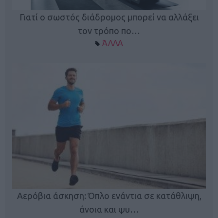
Γιατί ο σωστός διάδρομος μπορεί να αλλάξει
τον τρόπο πο…
ΆΛΛΑ
Κ
Αερόβια άσκηση: Όπλο ενάντια σε κατάθλιψη,
φή
άνοια και ψυ…