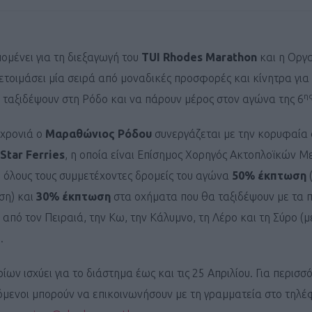
ομένει για τη διεξαγωγή του
TUI Rhodes Marathon
και η Οργ
 ετοιμάσει μία σειρά από μοναδικές προσφορές και κίνητρα για
η
 ταξιδέψουν στη Ρόδο και να πάρουν μέρος στον αγώνα της 6
 χρονιά ο
Μαραθώνιος Ρόδου
συνεργάζεται με την κορυφαία
Star Ferries
, η οποία είναι Επίσημος Χορηγός Ακτοπλοϊκών
ε όλους τους συμμετέχοντες δρομείς του αγώνα
50% έκπτωση
(
ση) και
30% έκπτωση
στα οχήματα που θα ταξιδέψουν με τα π
 από τον Πειραιά, την Κω, την Κάλυμνο, τη Λέρο και τη Σύρο (
.
ρίων ισχύει για το διάστημα έως και τις 25 Απριλίου. Για περισσ
ρόμενοι μπορούν να επικοινωνήσουν με τη γραμματεία στο τηλ