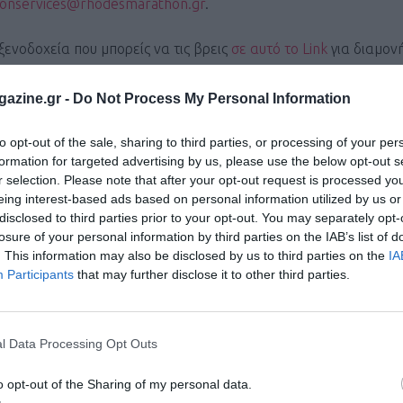
onservices@rhodesmarathon.gr
.
ενοδοχεία που μπορείς να τις βρεις
σε αυτό το Link
για διαμον
το δίκλινο και ανεβαίνουν ανάλογα με τις επιλογές και τις προ
azine.gr -
Do Not Process My Personal Information
χρηματικά έπαθλα για τους τρεις πρώτους νικητές του Μαραθων
to opt-out of the sale, sharing to third parties, or processing of your per
ρώ
για τους δεύτερους και
150 ευρώ
για τους τρίτους επιβραβεύ
formation for targeted advertising by us, please use the below opt-out s
ι αθλητριών που θα τρέξουν στη Ρόδο.
r selection. Please note that after your opt-out request is processed y
eing interest-based ads based on personal information utilized by us or
disclosed to third parties prior to your opt-out. You may separately opt-
ορηγός του αγώνα, που δίνει 8 εισιτήρια εσωτερικού (μετ’ επι
losure of your personal information by third parties on the IAB’s list of
ι γυναίκα) σε κάθε αγώνισμα: Μαραθώνιο, Ημιμαραθώνιο, 10 χλ
. This information may also be disclosed by us to third parties on the
IA
Participants
that may further disclose it to other third parties.
αγώνα με αναμνηστικό τεχνικό t-shirt από την
Under Armour,
 συμμετοχής.
l Data Processing Opt Outs
μαραθώνιο τα 10χλμ. και 5χλμ., θα πρέπει να ολοκληρωθούν 
o opt-out of the Sharing of my personal data.
:
https://www.rhodesmarathon.gr/