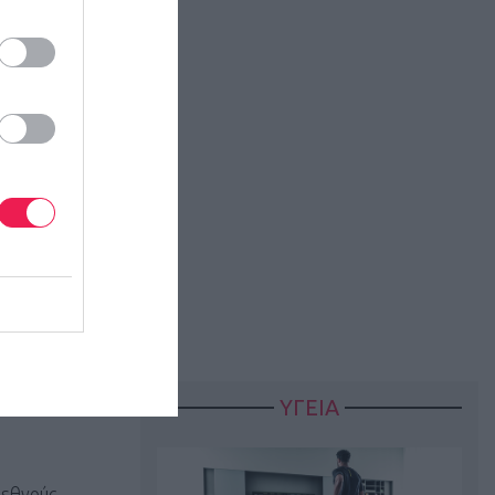
τη Ρόδο για
 του
ΑΘΩΝΙΟΣ
ο
Δήμος
αι την
ίας
ύ
και του
ΕΟΤ.
ιεθνούς
ΥΓΕΙΑ
αξιοθέατα της
ιεθνούς