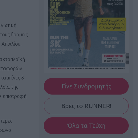
ανωτική
 τους δρομείς
ς
Απριλίου.
 ακτοπλοϊκή
 Μεταφορών
καμπίνες &
Γίνε Συνδρομητής
λοία της
με επιστροφή
Βρες το RUNNER!
ότερες
Όλα τα Τεύχη
έφωνο