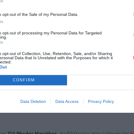
In
o opt-out of the Sale of my Personal Data.
χουν πολλές εκπλήξεις και εκδηλώσεις, για όσους ταξιδέψουν σ
In
γω του επετειακού χαρακτήρα με τη συμπλήρωση των 10 ετών
to opt-out of processing my Personal Data for Targeted
ραθωνίου Ρόδου!
ing.
In
ς του αγώνα είναι, η Αστική Μη Κερδοσκοπική Εταιρεία
ΜΑΡ
o opt-out of Collection, Use, Retention, Sale, and/or Sharing
ersonal Data that Is Unrelated with the Purposes for which it
Σ ΣΕΓΑΣ Δωδεκανήσου
, η
Περιφέρεια Νοτίου Αιγαίου
και 
lected.
Out
ργάνωση υποστηρίζεται από το
Επιμελητήριο Δωδεκανήσου
κ
δόχων Ρόδου
, ενώ τελεί υπό την αιγίδα της
Γενικής Γραμματε
CONFIRM
 του Υπουργείου Παιδείας, Θρησκευμάτων και Αθλητισμο
s Marathon
διεξάγεται με την πιστοποίηση του
ΣΕΓΑΣ
και της Δ
Data Deletion
Data Access
Privacy Policy
ική παραθαλάσσια διαδρομή που «διατρέχει» τα σημαντικότερα 
 του
TUI Rhodes Marathon,
συμβάλλοντας στην ενίσχυση της δ