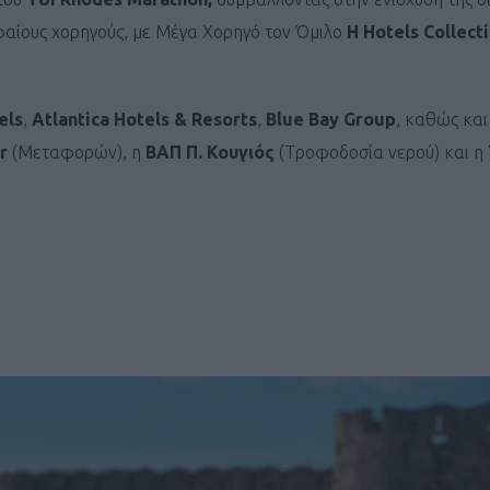
φαίους χορηγούς, με Μέγα Χορηγό τον Όμιλο
H Hotels Collect
els
,
Atlantica Hotels & Resorts
,
Blue Bay Group
, καθώς και
r
(Μεταφορών), η
ΒΑΠ Π. Κουγιός
(Tροφοδοσία νερού) και η
Καφές κα
ΓΕΝΙΚ
New Year Resol
στην κορυφή