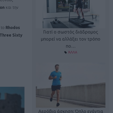
ion
και την
 το
Rhodos
Γιατί ο σωστός διάδρομος
Three Sixty
ι καφεΐνη
Τ
μπορεί να αλλάξει τον τρόπο
Α ΘΕΜΑΤΑ
πο…
ΆΛΛΑ
utions: Η άσκηση
Κα
 για το 2026!
Αερόβια άσκηση: Όπλο ενάντια