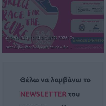
12ος TUI Rhodes Marathon: Άνοιγμα ε…
Αγώνες για όλους στην Ρόδο
NEWSLETTER
Θέλω να λαμβάνω το
NEWSLETTER
του