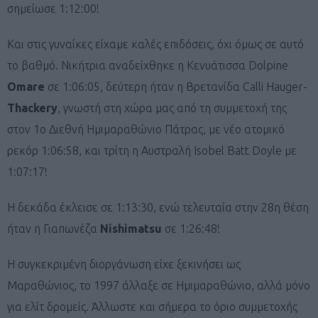
σημείωσε 1:12:00!
Και στις γυναίκες είχαμε καλές επιδόσεις, όχι όμως σε αυτό
το βαθμό. Νικήτρια αναδείχθηκε η Κενυάτισσα Dolpine
Omare
σε 1:06:05, δεύτερη ήταν η Βρετανίδα Calli Hauger-
Thackery
, γνωστή στη χώρα μας από τη συμμετοχή της
στον 1ο Διεθνή Ημιμαραθώνιο Πάτρας, με νέο ατομικό
ρεκόρ 1:06:58, και τρίτη η Αυστραλή Isobel Batt Doyle με
1:07:17!
H δεκάδα έκλεισε σε 1:13:30, ενώ τελευταία στην 28η θέση
ήταν η Γιαπωνέζα
Nishimatsu
σε 1:26:48!
Η συγκεκριμένη διοργάνωση είχε ξεκινήσει ως
Μαραθώνιος, το 1997 άλλαξε σε Ημιμαραθώνιο, αλλά μόνο
για ελίτ δρομείς. Άλλωστε και σήμερα το όριο συμμετοχής