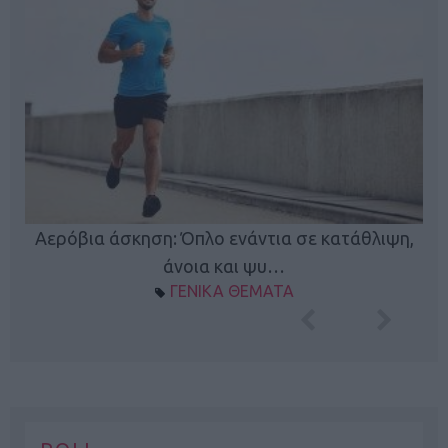
Κ
Αερόβια άσκηση: Όπλο ενάντια σε κατάθλιψη,
φή
άνοια και ψυ…
ΓΕΝΙΚΑ ΘΕΜΑΤΑ