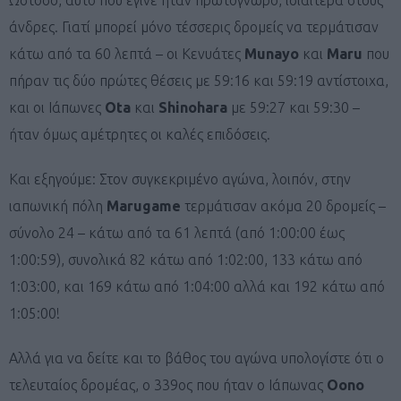
άνδρες. Γιατί μπορεί μόνο τέσσερις δρομείς να τερμάτισαν
κάτω από τα 60 λεπτά – οι Κενυάτες
Munayo
και
Maru
που
πήραν τις δύο πρώτες θέσεις με 59:16 και 59:19 αντίστοιχα,
και οι Ιάπωνες
Ota
και
Shinohara
με 59:27 και 59:30 –
ήταν όμως αμέτρητες οι καλές επιδόσεις.
Και εξηγούμε: Στον συγκεκριμένο αγώνα, λοιπόν, στην
ιαπωνική πόλη
Μarugame
τερμάτισαν ακόμα 20 δρομείς –
σύνολο 24 – κάτω από τα 61 λεπτά (από 1:00:00 έως
1:00:59), συνολικά 82 κάτω από 1:02:00, 133 κάτω από
1:03:00, και 169 κάτω από 1:04:00 αλλά και 192 κάτω από
1:05:00!
Αλλά για να δείτε και το βάθος του αγώνα υπολογίστε ότι ο
τελευταίος δρομέας, ο 339ος που ήταν ο Ιάπωνας
Oono