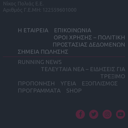
Νίκος Πολιάς Ε.Ε.
Αριθμός Γ.Ε.ΜΗ: 122559601000
Η ΕΤΑΙΡΕΙΑ
ΕΠΙΚΟΙΝΩΝΙΑ
ΟΡΟΙ ΧΡΗΣΗΣ – ΠΟΛΙΤΙΚΗ
ΠΡΟΣΤΑΣΙΑΣ ΔΕΔΟΜΕΝΩΝ
ΣΗΜΕΙΑ ΠΩΛΗΣΗΣ
RUNNING NEWS
ΤΕΛΕΥΤΑΙΑ ΝΕΑ – ΕΙΔΗΣΕΙΣ ΓΙΑ
ΤΡΕΞΙΜΟ
ΠΡΟΠΟΝΗΣΗ
ΥΓΕΙΑ
ΕΞΟΠΛΙΣΜΟΣ
ΠΡΟΓΡΑΜΜΑΤΑ
SHOP
facebook
twitter
instagram
yout