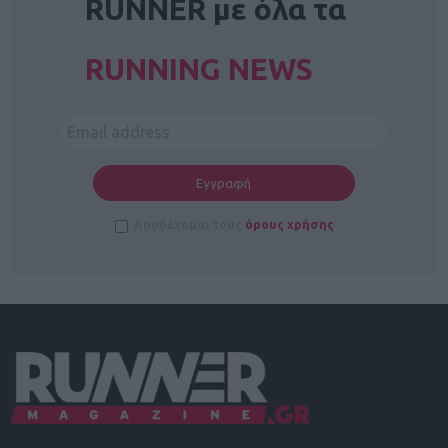
RUNNER με όλα τα
RUNNING NEWS
Αποδέχομαι τους
όρους χρήσης