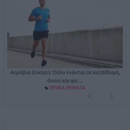
Κ
Αερόβια άσκηση: Όπλο ενάντια σε κατάθλιψη,
φή
άνοια και ψυ…
ΓΕΝΙΚΑ ΘΕΜΑΤΑ