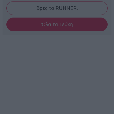
Βρες το RUNNER!
Όλα τα Τεύχη