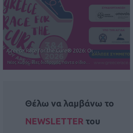
12ος TUI Rhodes Marathon: Άνοιγμα ε…
Αγώνες για όλους στην Ρόδο
NEWSLETTER
Θέλω να λαμβάνω το
NEWSLETTER
του