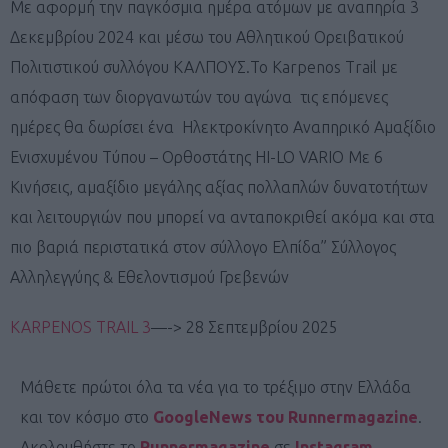
Με αφορμή την παγκόσμια ημέρα ατόμων με αναπηρία 3
Δεκεμβρίου 2024 και μέσω του Αθλητικού Ορειβατικού
Πολιτιστικού συλλόγου ΚΑΛΠΟΥΣ.Το Karpenos Trail με
απόφαση των διοργανωτών του αγώνα τις επόμενες
ημέρες θα δωρίσει ένα Ηλεκτροκίνητο Αναπηρικό Αμαξίδιο
Ενισχυμένου Τύπου – Ορθοστάτης HI-LO VARIO Με 6
Κινήσεις, αμαξίδιο μεγάλης αξίας πολλαπλών δυνατοτήτων
και λειτουργιών που μπορεί να ανταποκριθεί ακόμα και στα
πιο βαριά περιστατικά στον σύλλογο Ελπίδα” Σύλλογος
Αλληλεγγύης & Εθελοντισμού Γρεβενών
KARPENOS TRAIL 3
—-> 28 Σεπτεμβρίου 2025
Μάθετε πρώτοι όλα τα νέα για το τρέξιμο στην Ελλάδα
και τον κόσμο στο
GoogleNews του Runnermagazine
.
Ακολουθήστε το
Runnermagazine
σε
Instagram
,