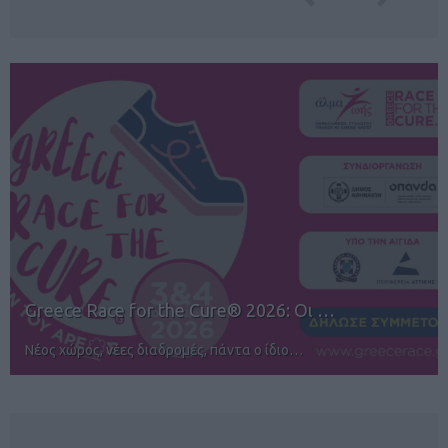
12ος TUI Rhodes Marathon: Άνοιγμα ε…
Αγώνες για όλους στην Ρόδο