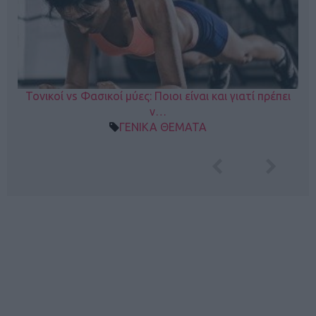
Τονικοί vs Φασικοί μύες: Ποιοι είναι και γιατί πρέπει
ν…
ΓΕΝΙΚΑ ΘΕΜΑΤΑ