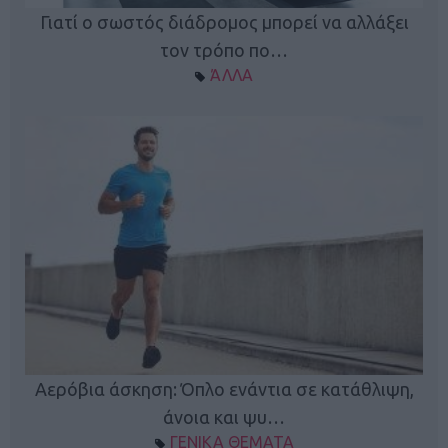
Γιατί ο σωστός διάδρομος μπορεί να αλλάξει
τον τρόπο πο…
ΆΛΛΑ
Κ
Αερόβια άσκηση: Όπλο ενάντια σε κατάθλιψη,
φή
άνοια και ψυ…
ΓΕΝΙΚΑ ΘΕΜΑΤΑ