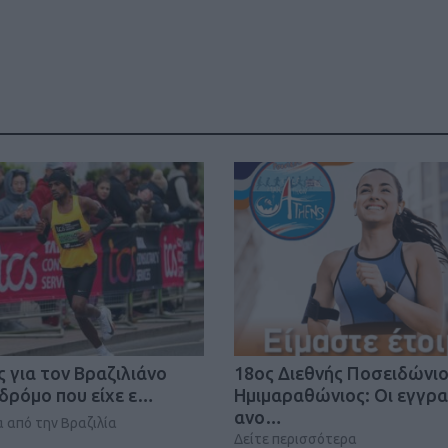
ΓΕΝΙΚ
ς για τον Βραζιλιάνο
18oς Διεθνής Ποσειδώνι
ρόμο που είχε ε…
Ημιμαραθώνιος: Οι εγγρ
ανο…
 από την Βραζιλία
Δείτε περισσότερα