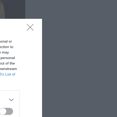
sonal or
ection to
ou may
 personal
out of the
 downstream
B’s List of