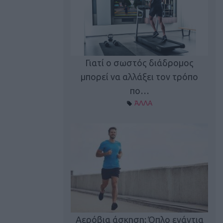
Γιατί ο σωστός διάδρομος
ι καφεΐνη
Τ
μπορεί να αλλάξει τον τρόπο
Α ΘΕΜΑΤΑ
πο…
ΆΛΛΑ
utions: Η άσκηση
Κα
 για το 2026!
Αερόβια άσκηση: Όπλο ενάντια