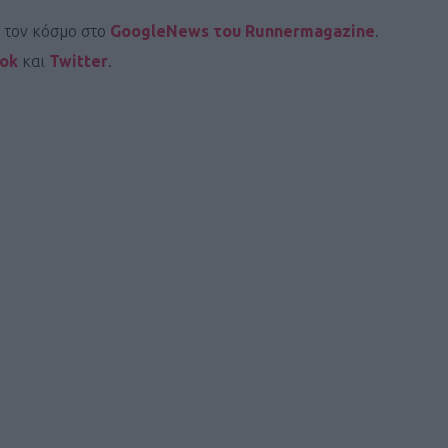
ι τον κόσμο στο
GoogleNews του Runnermagazine
.
ook
και
Twitter
.
Καφές κα
ΓΕΝΙΚ
New Year Resol
στην κορυφή