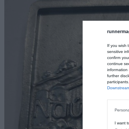
runnermag
If you wish 
sensitive in
confirm you
continue se
information 
further disc
participants
Downstream 
Persona
I want t