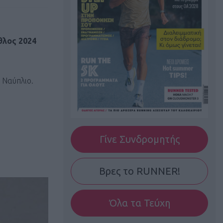
θλος 2024
 Ναύπλιο.
Γίνε Συνδρομητής
Βρες το RUNNER!
Όλα τα Τεύχη