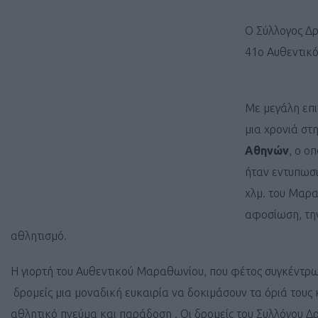
Ο Σύλλογος Δρ
41ο Αυθεντικ
Με μεγάλη επι
μια χρονιά στ
Αθηνών
, ο ο
ήταν εντυπωσι
χλμ. του Μαρα
αφοσίωση, την
αθλητισμό.
Η γιορτή του Αυθεντικού Μαραθωνίου, που φέτος συγκέντρωσ
δρομείς μια μοναδική ευκαιρία να δοκιμάσουν τα όριά τους
αθλητικό πνεύμα και παράδοση . Οι δρομείς του Συλλόγου Δ