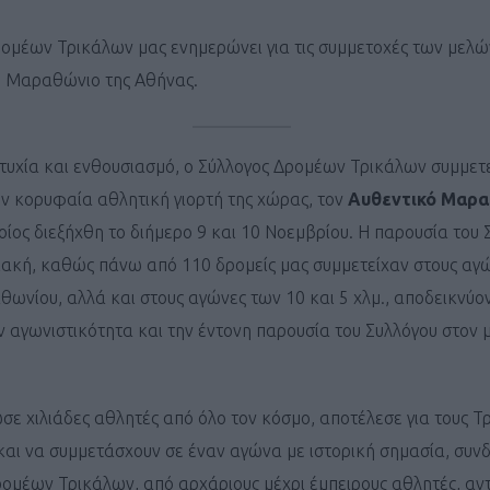
ομέων Τρικάλων μας ενημερώνει για τις συμμετοχές των μελώ
ό Μαραθώνιο της Αθήνας.
τυχία και ενθουσιασμό, ο Σύλλογος Δρομέων Τρικάλων συμμετε
ην κορυφαία αθλητική γιορτή της χώρας, τον
Αυθεντικό Μαρα
ποίος διεξήχθη το διήμερο 9 και 10 Νοεμβρίου. Η παρουσία του
ακή, καθώς πάνω από 110 δρομείς μας συμμετείχαν στους αγ
θωνίου, αλλά και στους αγώνες των 10 και 5 χλμ., αποδεικνύο
 αγωνιστικότητα και την έντονη παρουσία του Συλλόγου στον 
ε χιλιάδες αθλητές από όλο τον κόσμο, αποτέλεσε για τους Τ
 και να συμμετάσχουν σε έναν αγώνα με ιστορική σημασία, συν
ρομέων Τρικάλων, από αρχάριους μέχρι έμπειρους αθλητές, αν