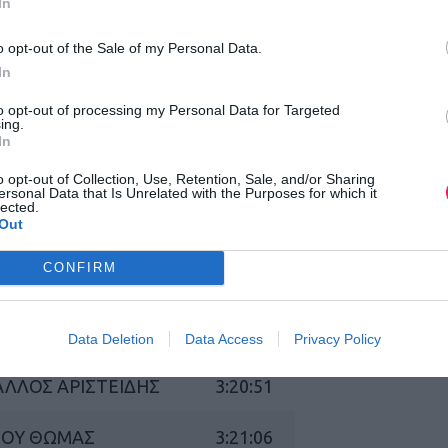
In
ΝΑΣ ΑΧΙΛΛΕΑΣ
2:58:06
o opt-out of the Sale of my Personal Data.
In
EBNER
2:59:20
to opt-out of processing my Personal Data for Targeted
ing.
ΟΣ ΑΧΙΛΛΕΑΣ
3:06:30
In
o opt-out of Collection, Use, Retention, Sale, and/or Sharing
 ΠΑΥΛΟΣ
3:12:16
ersonal Data that Is Unrelated with the Purposes for which it
lected.
Out
ΝΑΣΙΟΥ ΚΩΣΤΑΣ
3:14:28
CONFIRM
 ΚΩΝΣΤΑΝΤΙΝΟΣ
3:17:40
 ΣΩΤΗΡΙΟΣ
3:18:19
Data Deletion
Data Access
Privacy Policy
ΑΛΛΟΣ ΑΡΙΣΤΕΙΔΗΣ
3:20:51
ΙΟΥ ΘΩΜΑΣ
3:21:06