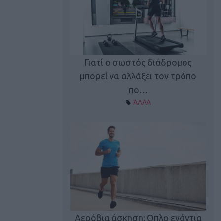
Γιατί ο σωστός διάδρομος
ι καφεΐνη
Τ
μπορεί να αλλάξει τον τρόπο
Α ΘΕΜΑΤΑ
πο…
ΆΛΛΑ
utions: Η άσκηση
Κα
 για το 2026!
Αερόβια άσκηση: Όπλο ενάντια