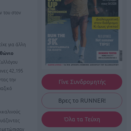
ν του στον
ίχε για άλλη
θώνιο
 Συλλόγου
ώνες 42,195
ντας την
Γίνε Συνδρομητής
μαζικό
Βρες το RUNNER!
ρικαλινούς
Όλα τα Τεύχη
δυάζοντας
τιμετώπισαν