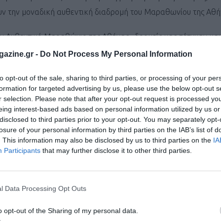
υν την μοναδική αυθεντική διαδρομή του Μαραθωνίου της Αθή
ν Αυθεντικό Μαραθώνιο της Αθήνας , δρομείς μας πέτυχαν και
ρεις ώρες , ενώ και γυναίκες του Συλλόγου μας πέτυχαν εξαιρετ
azine.gr -
Do Not Process My Personal Information
to opt-out of the sale, sharing to third parties, or processing of your per
formation for targeted advertising by us, please use the below opt-out s
υχε ο Αριστείδης Γκιζλής που τερμάτισε σε 2:56:57 , ενώ η Ελ
r selection. Please note that after your opt-out request is processed y
ξαιρετική επίδοση τερματίζοντας σε 3:33:48. Δείτε τα αποτελ
eing interest-based ads based on personal information utilized by us or
disclosed to third parties prior to your opt-out. You may separately opt-
10 και 5 χλμ. :
losure of your personal information by third parties on the IAB’s list of
. This information may also be disclosed by us to third parties on the
IA
Participants
that may further disclose it to other third parties.
τα Μαραθωνίου
ΠΩΝΥΜΟ
ΧΡΟΝΟΣ
l Data Processing Opt Outs
 ΑΡΙΣΤΕΙΔΗΣ
2:56:57
o opt-out of the Sharing of my personal data.