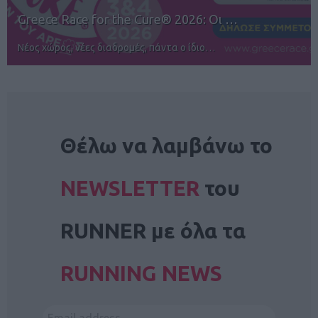
12ος TUI Rhodes Marathon: Άνοιγμα ε…
Αγώνες για όλους στην Ρόδο
NEWSLETTER
Θέλω να λαμβάνω το
NEWSLETTER
του
RUNNER με όλα τα
RUNNING NEWS