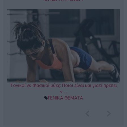
Τονικοί vs Φασικοί μύες: Ποιοι είναι και γιατί πρέπει
ν…
ΓΕΝΙΚΑ ΘΕΜΑΤΑ