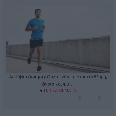
Κ
Αερόβια άσκηση: Όπλο ενάντια σε κατάθλιψη,
φή
άνοια και ψυ…
ΓΕΝΙΚΑ ΘΕΜΑΤΑ