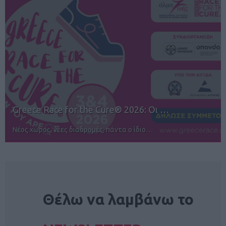
12ος TUI Rhodes Marathon: Άνοιγμα ε…
Αγώνες για όλους στην Ρόδο
NEWSLETTER
Θέλω να λαμβάνω το