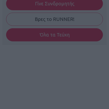
Γίνε Συνδρομητής
Βρες το RUNNER!
Όλα τα Τεύχη