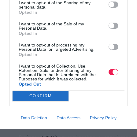
I want to opt-out of the Sharing of my
τον Φεβρουάριο του 2026, το ΙΣΝ θα έχει διαθέσει στο
personal data.
ΚΠΙΣΝ συνολικά €633 εκατομμύρια ($764 εκατομμύρια).
Opted In
I want to opt-out of the Sale of my
===============================================
Personal Data.
Opted In
=========================
I want to opt-out of processing my
Personal Data for Targeted Advertising.
Επιπλέον πληροφορίες για το ΚΠΙΣΝ:
Opted In
I want to opt-out of Collection, Use,
• To τρέχον ωράριο λειτουργίας είναι:
Retention, Sale, and/or Sharing of my
Personal Data that Is Unrelated with the
Purposes for which it was collected.
o Πάρκο Σταύρος Νιάρχος: καθημερινά 06.00-00.00
Opted Out
CONFIRM
o Κεντρική Υποδοχή: καθημερινά 09.00-21.00
• Σε όλους τους χώρους του ΚΠΙΣΝ διατίθεται δωρεάν
Data Deletion
Data Access
Privacy Policy
WiFi: SNFCC-FREE-WIFI.