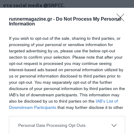
στα social media @SNFCC.
runnermagazine.gr -
Do Not Process My Personal
Το Κέντρο Πολιτισμού Ίδρυμα Σταύρος Νιάρχος (ΚΠΙΣΝ)
Information
είναι ένας διεθνούς εμβέλειας, περιβαλλοντικά βιώσιμος
δημόσιος χώρος έκφρασης, πολιτισμού και ψυχαγωγίας που
If you wish to opt-out of the sale, sharing to third parties, or
processing of your personal or sensitive information for
δημιουργήθηκε με πρωτοβουλία και αποκλειστική δωρεά
targeted advertising by us, please use the below opt-out
από το Ίδρυμα Σταύρος Νιάρχος (ΙΣΝ). Σχεδιασμένο από τον
section to confirm your selection. Please note that after your
opt-out request is processed you may continue seeing
Ιταλό αρχιτέκτονα Renzo Piano και το RPBW, παραδόθηκε
interest-based ads based on personal information utilized by
στην Ελληνική Πολιτεία και τους πολίτες τον Φεβρουάριο
us or personal information disclosed to third parties prior to
your opt-out. You may separately opt-out of the further
του 2017. Περιλαμβάνει τις νέες κεντρικές εγκαταστάσεις
disclosure of your personal information by third parties on the
της Εθνικής Βιβλιοθήκης της Ελλάδος και της Εθνικής
IAB’s list of downstream participants. This information may
Λυρικής Σκηνής, καθώς και το Πάρκο Σταύρος Νιάρχος.
also be disclosed by us to third parties on the
IAB’s List of
Downstream Participants
that may further disclose it to other
Μέσα από τη συνεχή υποστήριξη του ΙΣΝ, το ΚΠΙΣΝ συνεχίζει
third parties.
να επιτελεί τον ρόλο του ως ένας χώρος ανοιχτός και
Personal Data Processing Opt Outs
προσβάσιμος σε όλους. Από τη σύλληψη της ιδέας έως και