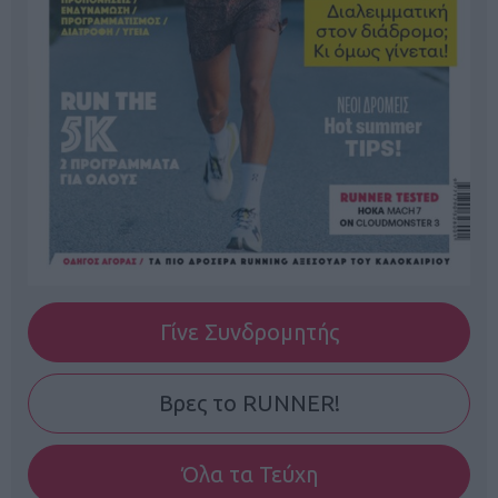
Γίνε Συνδρομητής
Βρες το RUNNER!
Όλα τα Τεύχη