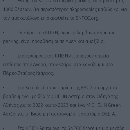
• Εντός του ΚΠΙΣΝ λειτουργεί parking, χωρητικότητας
1000 θέσεων. Για περισσότερες πληροφορίες καθώς και για
τον τιμοκατάλογο επισκεφθείτε το SNFCC.org.
• Οι χώροι του ΚΠΙΣΝ, συμπεριλαμβανομένου του
parking, είναι προσβάσιμοι σε ΑμεΑ και αμαξίδια.
• Στους χώρους του ΚΠΙΣΝ λειτουργούν σημεία
εστίασης στην Αγορά, στον Φάρο, στο Κανάλι και στο
Πάρκο Σταύρος Νιάρχος.
• Στο 5ο επίπεδο του κτιρίου της ΕΛΣ λειτουργεί το
βραβευμένο -με δύο MICHELIN Αστέρια στον Οδηγό της
Αθήνας για το 2022 και το 2023 και ένα MICHELIN Green
Αστέρι για τη Βιώσιμη Γαστρονομία- εστιατόριο DELTA.
• Στο ΚΠΙΣΝ λειτουργεί το SNFCC Store με μία μεγάλη