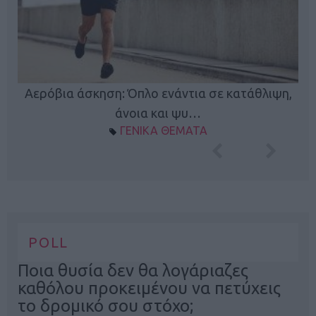
Κ
Αερόβια άσκηση: Όπλο ενάντια σε κατάθλιψη,
φή
άνοια και ψυ…
ΓΕΝΙΚΑ ΘΕΜΑΤΑ
POLL
Ποια θυσία δεν θα λογάριαζες
καθόλου προκειμένου να πετύχεις
το δρομικό σου στόχο;