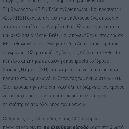
στιγμές του τόπου μας» επισημαίνει η Διευθύνουσα
Σύμβουλος του ΚΠΙΣΝ Έλλη Ανδριοπούλου. Και προσθέτει:
«Στο ΚΠΙΣΝ έχουμε την τύχη να εκθέτουμε ένα σπουδαίο
ιστορικό κειμήλιο, το Ασηµένιο Κύπελλο που εμπνεύστηκε
και σχεδίασε ο Michel Bréal και απονεμήθηκε στον πρώτο
Μαραθωνιονίκη, τον Έλληνα Σπύρο Λούη, στους πρώτους
σύγχρονους Ολυμπιακούς Αγώνες της Αθήνας το 1896. Το
κύπελλο απέκτησε σε διεθνή δημοπρασία το Ίδρυμα
Σταύρος Νιάρχος (ΙΣΝ) και δεσμεύτηκε να το καταστήσει
προσιτό στο ευρύ κοινό, εκθέτοντάς το µόνιµα στο ΚΠΙΣΝ.
Έτσι, έχουμε την ευκαιρία, καθ’ όλη τη διάρκεια του χρόνου,
να μοιραζόμαστε την ιστορία του με επισκέπτες και
επισκέπτριες από ολόκληρο τον κόσμο.»
Οι δράσεις της εβδομάδας 3 έως 10 Νοεμβρίου
πραγματοποιούνται
με ελεύθερη είσοδο
χάρη στη δωρεά