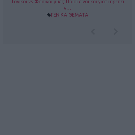
Τονικοί vs Φασικοί μύες: Ποιοι είναι και γιατί πρέπει
ν…
ΓΕΝΙΚΑ ΘΕΜΑΤΑ