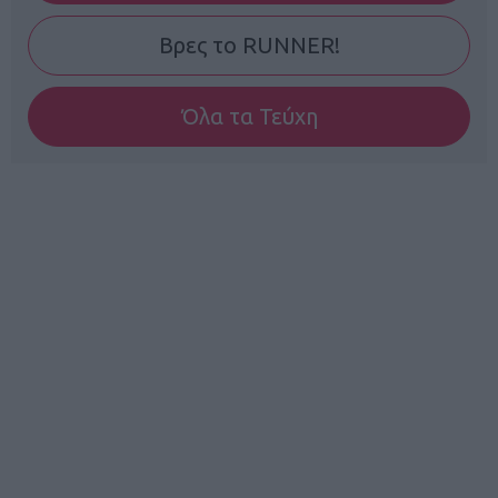
Βρες το RUNNER!
Όλα τα Τεύχη