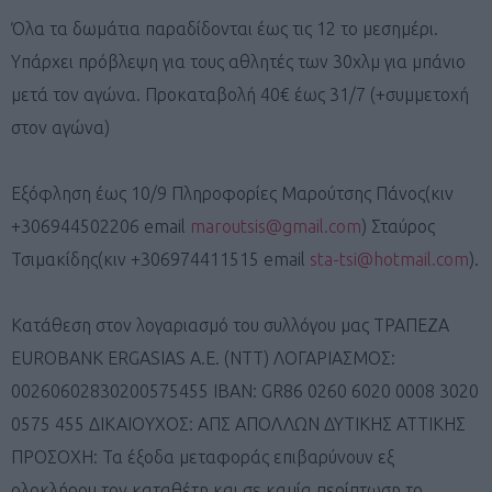
Όλα τα δωμάτια παραδίδονται έως τις 12 το μεσημέρι.
Υπάρχει πρόβλεψη για τους αθλητές των 30χλμ για μπάνιο
μετά τον αγώνα. Προκαταβολή 40€ έως 31/7 (+συμμετοχή
στον αγώνα)
Εξόφληση έως 10/9 Πληροφορίες Μαρούτσης Πάνος(κιν
+306944502206 email
maroutsis@gmail.com
) Σταύρος
Τσιμακίδης(κιν +306974411515 email
sta-tsi@hotmail.com
).
Κατάθεση στον λογαριασμό του συλλόγου μας ΤΡΑΠΕZA
EUROBANK ERGASIAS A.E. (NTT) ΛΟΓΑΡΙΑΣΜΟΣ:
00260602830200575455 IBAN: GR86 0260 6020 0008 3020
0575 455 ΔΙΚΑΙΟΥΧΟΣ: ΑΠΣ ΑΠΟΛΛΩΝ ΔΥΤΙΚΗΣ ΑΤΤΙΚΗΣ
ΠΡΟΣΟΧΗ: Τα έξοδα μεταφοράς επιβαρύνουν εξ
ολοκλήρου τον καταθέτη και σε καμία περίπτωση το