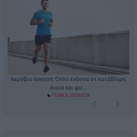
Κ
Αερόβια άσκηση: Όπλο ενάντια σε κατάθλιψη,
φή
άνοια και ψυ…
ΓΕΝΙΚΑ ΘΕΜΑΤΑ