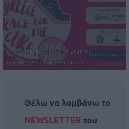
12ος TUI Rhodes Marathon: Άνοιγμα ε…
Αγώνες για όλους στην Ρόδο
NEWSLETTER
Θέλω να λαμβάνω το
NEWSLETTER
του