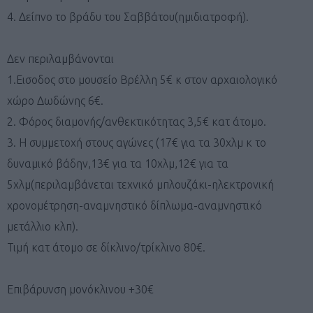
4. Δείπνο το βράδυ του Σαββάτου(ημιδιατροφή).
Δεν περιλαμβάνονται
1.Εισοδος στο μουσείο Βρέλλη 5€ κ στον αρχαιολογικό
χώρο Δωδώνης 6€.
2. Φόρος διαμονής/ανθεκτικότητας 3,5€ κατ άτομο.
3. Η συμμετοχή στους αγώνες (17€ για τα 30χλμ κ το
δυναμικό βάδην,13€ για τα 10χλμ,12€ για τα
5χλμ(περιλαμβάνεται τεχνικό μπλουζάκι-ηλεκτρονική
χρονομέτρηση-αναμνηστικό δίπλωμα-αναμνηστικό
μετάλλιο κλπ).
Τιμή κατ άτομο σε δίκλινο/τρίκλινο 80€.
Επιβάρυνση μονόκλινου +30€