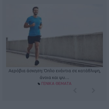
Κ
Αερόβια άσκηση: Όπλο ενάντια σε κατάθλιψη,
φή
άνοια και ψυ…
ΓΕΝΙΚΑ ΘΕΜΑΤΑ