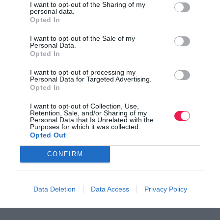
I want to opt-out of the Sharing of my
personal data.
Opted In
I want to opt-out of the Sale of my
Kαταγραφή προπονητικού φορτίου για δρομείς
Personal Data.
Opted In
Τι είναι, πώς υπολογίζεται και γιατί μπορεί να αλλάξει
I want to opt-out of processing my
τα δεδομένα στις προπονήσεις σας!
Personal Data for Targeted Advertising.
Opted In
I want to opt-out of Collection, Use,
Retention, Sale, and/or Sharing of my
Personal Data that Is Unrelated with the
Purposes for which it was collected.
Opted Out
CONFIRM
Data Deletion
Data Access
Privacy Policy