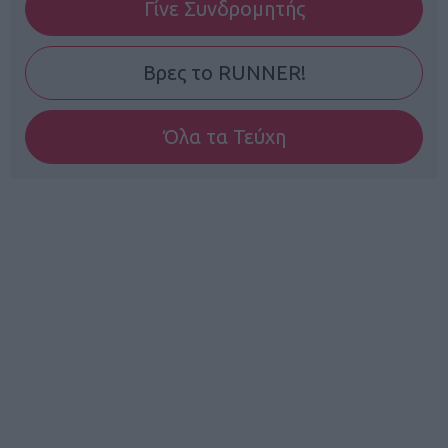
Γίνε Συνδρομητής
Βρες το RUNNER!
Όλα τα Τεύχη