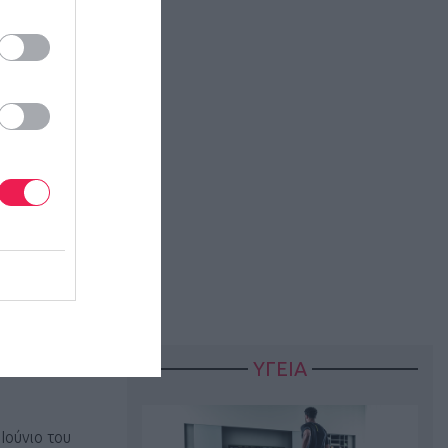
 κ να
α όσους δεν
α(130χλμ,δυο
νόμενη πισίνα
ις ότι
στην Μπρύζ.
 Αγάπης, το
ντρο, ένα
ΥΓΕΙΑ
Ιούνιο του