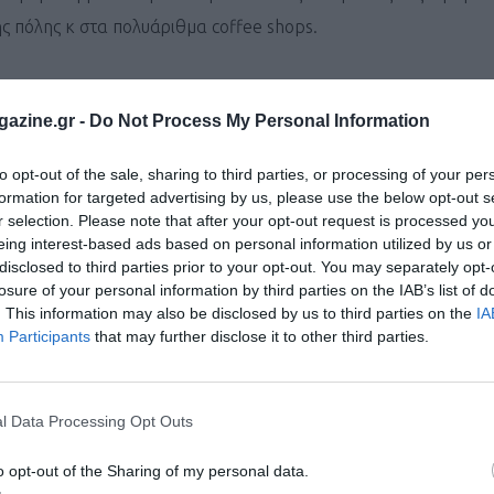
ς πόλης κ στα πολυάριθμα coffee shops.
σκεφθούν το εθνικό μουσείο της Ολλανδίας (Rijkmuseum), το μ
azine.gr -
Do Not Process My Personal Information
πες. Νωρίς το μεσημέρι αναχωρούμε για την εκδρομή μας στην ε
to opt-out of the sale, sharing to third parties, or processing of your per
ουμε στο πανέμορφο χωριό Zane’s Schans με τους παραδοσιακ
formation for targeted advertising by us, please use the below opt-out s
ώρια Βόλενταμ κ Μάρκεν. Επίσκεψη σε τοπικό, παραδοσιακό τ
r selection. Please note that after your opt-out request is processed y
eing interest-based ads based on personal information utilized by us or
στροφή στο ξενοδοχείο μας στο Άμστερνταμ. Διαν/ση.
disclosed to third parties prior to your opt-out. You may separately opt-
losure of your personal information by third parties on the IAB’s list of
. This information may also be disclosed by us to third parties on the
IA
οεμβρίου
Participants
that may further disclose it to other third parties.
ώρηση για τις Βρυξέλλες, την «πρωτεύουσα» της Ευρώπης, έδρ
ωσης. Η πλατεία Γκραν Πλας, το μπρούτζινο άγαλμα Manneken
l Data Processing Opt Outs
κατατεθέν της πόλης, ο βασιλικός ναός, ο Γιαπωνέζικος πύργος,
, η πλατεία Grand Sablon καθώς κ το Ευρωκοινοβούλιο είναι μ
o opt-out of the Sharing of my personal data.
ξεναγηθούμε φθάνοντας. Παραλαβή των συμμετοχών μας. Τακ