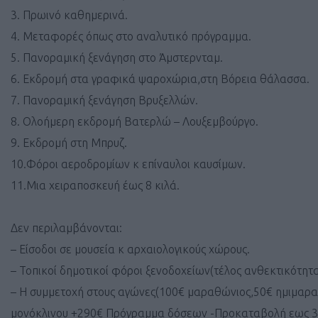
3. Πρωινό καθημερινά.
4. Μεταφορές όπως στο αναλυτικό πρόγραμμα.
5. Πανοραμική ξενάγηση στο Άμστερνταμ.
6. Εκδρομή στα γραφικά ψαροχώρια,στη Βόρεια θάλασσα.
7. Πανοραμική ξενάγηση Βρυξελλών.
8. Ολοήμερη εκδρομή Βατερλώ – Λουξεμβούργο.
9. Εκδρομή στη Μπρυζ.
10.Φόροι αεροδρομίων κ επίναυλοι καυσίμων.
11.Μια χειραποσκευή έως 8 κιλά.
Δεν περιλαμβάνονται:
– Είσοδοι σε μουσεία κ αρχαιολογικούς χώρους.
– Τοπικοί δημοτικοί φόροι ξενοδοχείων(τέλος ανθεκτικότητα
– Η συμμετοχή στους αγώνες(100€ μαραθώνιος,50€ ημιμαραθ
μονόκλινου +290€ Πρόγραμμα δόσεων -Προκαταβολή εως 3