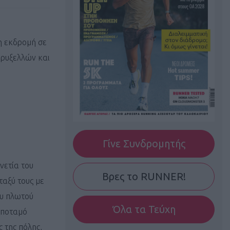
η εκδρομή σε
Βρυξελλών και
Γίνε Συνδρομητής
νετία του
Βρες το RUNNER!
ταξύ τους με
ου πλωτού
Όλα τα Τεύχη
 ποταμό
 της πόλης,