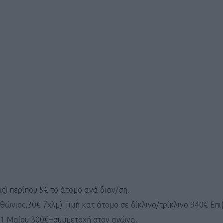
ΓΕΝΙΚ
ς) περίπου 5€ το άτομο ανά διαν/ση.
ώνιος,30€ 7χλμ) Τιμή κατ άτομο σε δίκλινο/τρίκλινο 940€ Επ
1 Μαίου 300€+συμμετοχή στον αγώνα.