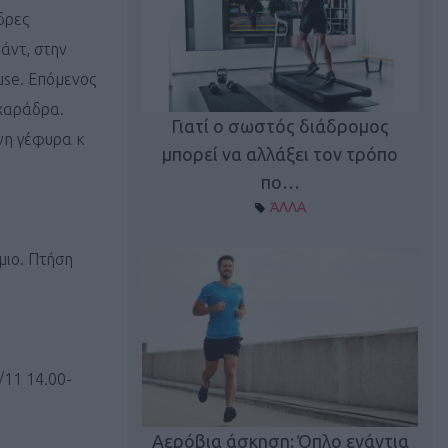
δρες
άντ, στην
use. Επόμενος
 χαράδρα.
Γιατί ο σωστός διάδρομος
νη γέφυρα κ
ι καφεΐνη
Τ
μπορεί να αλλάξει τον τρόπο
Α ΘΕΜΑΤΑ
πο…
ΆΛΛΑ
μιο. Πτήση
/11 14.00-
utions: Η άσκηση
Κα
 για το 2026!
Αερόβια άσκηση: Όπλο ενάντια