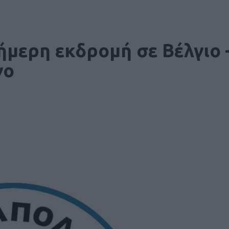
ήμερη εκδρομή σε Βέλγιο 
γο