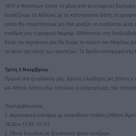
1815 ο Ναπολέων έχασε τη μάχη από τις ενωμένες δυνάμε
διασχίζουμε τις Αρδένες με τα καταπράσινα δάση, τα γραφι
οποία θα σταματήσουμε για λίγο μοιάζει να αναδύεται μέσ
σταθμός μας η γραφική Ναμούρ. Φθάνοντας στο Λουξεμβούργ
Κατά την περιήγηση μας θα δούμε το παλάτι του Μεγάλου Δο
τα τείχη της πόλης των τραπεζών. Το βράδυ επιστροφή στις 
Τρίτη 5 Νοεμβρίου
Πρωινό στο ξενοδοχείο μας. Χρόνος ελεύθερος για βόλτες 
για Αθήνα. Κάπου εδώ τελειώνει η εκδρομή μας, που πιστεύο
Περιλαμβάνονται
1. Αεροπορικά εισιτήρια με κατευθείαν πτήσεις.(Αθήνα-Άμσ
18.00 κ 15.05-19.15)
2. Πέντε διαν/σεις σε ξενοδοχεία τριών αστέρων.