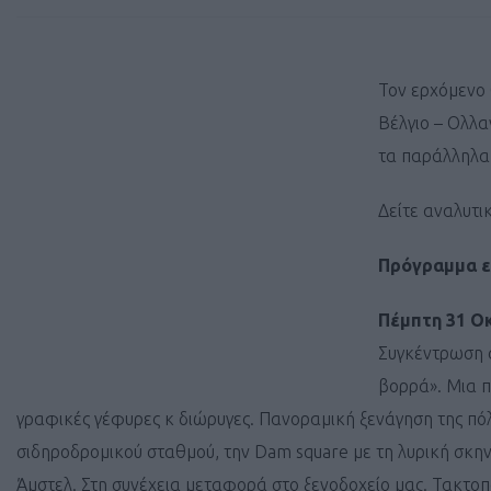
Τον ερχόμενο
Βέλγιο – Ολλα
τα παράλληλα
Δείτε αναλυτι
Πρόγραμμα 
Πέμπτη 31
O
Συγκέντρωση σ
βορρά». Μια π
γραφικές γέφυρες κ διώρυγες. Πανοραμική ξενάγηση της πόλ
σιδηροδρομικού σταθμού, την Dam square με τη λυρική σκη
Άμστελ. Στη συνέχεια μεταφορά στο ξενοδοχείο μας. Τακτοπ