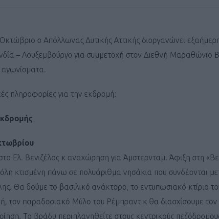
 Οκτώβριο ο Απόλλωνας Δυτικής Αττικής διοργανώνει εξαήμερ
νδία – Λουξεμβούργο για συμμετοχή στον Διεθνή Μαραθώνιο 
 αγωνίσματα.
κές πληροφορίες για την εκδρομή:
εκδρομής
κτωβρίου
το Ελ. Βενιζέλος κ αναχώρηση για Άμστερνταμ. Άφιξη στη «Βε
όλη κτισμένη πάνω σε πολυάριθμα νησάκια που συνδέονται με
ης. Θα δούμε το βασιλικό ανάκτορο, το εντυπωσιακό κτίριο τ
νή, τον παραδοσιακό Μύλο του Ρέμπραντ κ θα διασχίσουμε τον
οίηση. Το βράδυ περιπλανηθείτε στους κεντρικούς πεζόδρομους