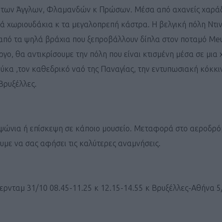
ις των Άγγλων, Φλαμανδών κ Πρώσων. Μέσα από αχανείς χαρά
κά χωριουδάκια κ τα μεγαλοπρεπή κάστρα. Η βελγική πόλη Ντιν
α από τα ψηλά βράχια που ξεπροβάλλουν δίπλα στον ποταμό Me
ο, θα αντικρίσουμε την πόλη που είναι κτισμένη μέσα σε μια
ύκα ,τον καθεδρικό ναό της Παναγίας, την εντυπωσιακή κόκκι
Καφές κα
Βρυξέλλες.
ΓΕΝΙΚ
κ ψώνια ή επίσκεψη σε κάποιο μουσείο. Μεταφορά στο αεροδρό
υμε να σας αφήσει τις καλύτερες αναμνήσεις.
τερνταμ 31/10 08.45-11.25 κ 12.15-14.55 κ Βρυξέλλες-Αθήνα 5
New Year Resol
στην κορυφή