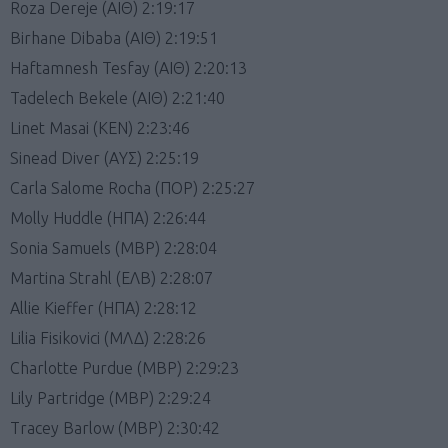
Roza Dereje (ΑΙΘ) 2:19:17
Birhane Dibaba (ΑΙΘ) 2:19:51
Haftamnesh Tesfay (ΑΙΘ) 2:20:13
Tadelech Bekele (ΑΙΘ) 2:21:40
Linet Masai (KEN) 2:23:46
Sinead Diver (AΥΣ) 2:25:19
Carla Salome Rocha (ΠΟΡ) 2:25:27
Molly Huddle (ΗΠΑ) 2:26:44
Sonia Samuels (ΜΒΡ) 2:28:04
Martina Strahl (ΕΛΒ) 2:28:07
Allie Kieffer (ΗΠΑ) 2:28:12
Lilia Fisikovici (MΛΔ) 2:28:26
Charlotte Purdue (ΜΒΡ) 2:29:23
Lily Partridge (ΜΒΡ) 2:29:24
Tracey Barlow (ΜΒΡ) 2:30:42