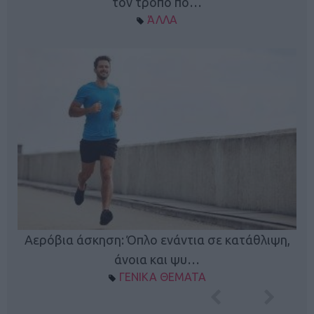
τον τρόπο πο…
ΆΛΛΑ
Κ
Αερόβια άσκηση: Όπλο ενάντια σε κατάθλιψη,
φή
άνοια και ψυ…
ΓΕΝΙΚΑ ΘΕΜΑΤΑ