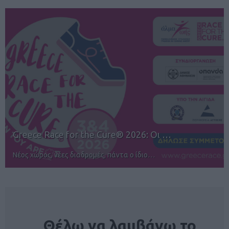
12ος TUI Rhodes Marathon: Άνοιγμα ε…
Αγώνες για όλους στην Ρόδο
NEWSLETTER
Θέλω να λαμβάνω το