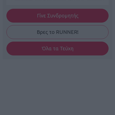
Γίνε Συνδρομητής
Βρες το RUNNER!
Όλα τα Τεύχη